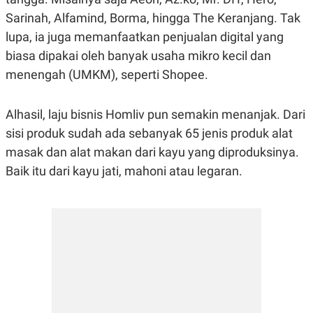
S
A
A
G
Sarinah, Alfamind, Borma, hingga The Keranjang. Tak
T
E
lupa, ia juga memanfaatkan penjualan digital yang
D
S
A
biasa dipakai oleh banyak usaha mikro kecil dan
T
A
menengah (UMKM), seperti Shopee.
K
L
O
I
N
P
Alhasil, laju bisnis Homliv pun semakin menanjak. Dari
T
S
sisi produk sudah ada sebanyak 65 jenis produk alat
A
U
N
S
masak dan alat makan dari kayu yang diproduksinya.
T
V
Baik itu dari kayu jati, mahoni atau legaran.
JARINGAN
K
P
O
R
N
E
T
S
A
S
N
R
A
E