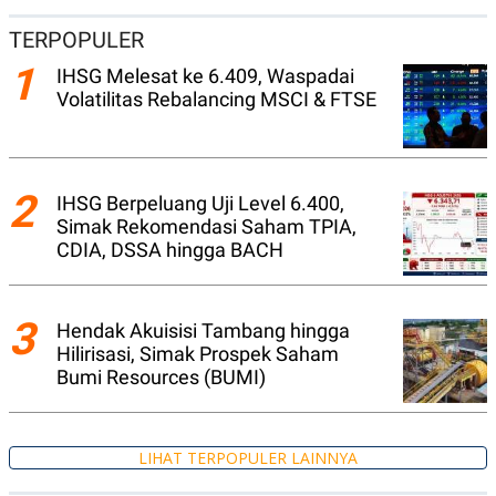
N
S
TERPOPULER
E
E
W
R
1
S
E
IHSG Melesat ke 6.409, Waspadai
S
M
Volatilitas Rebalancing MSCI & FTSE
E
O
T
N
U
I
P
A
A
K
2
IHSG Berpeluang Uji Level 6.400,
D
I
Simak Rekomendasi Saham TPIA,
V
L
A
CDIA, DSSA hingga BACH
S
K
O
R
3
Hendak Akuisisi Tambang hingga
P
O
Hilirisasi, Simak Prospek Saham
R
Bumi Resources (BUMI)
A
S
I
K
N
LIHAT TERPOPULER LAINNYA
I
A
L
T