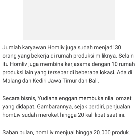
C
L
A
E
D
A
E
S
M
E
Y
.
I
D
L
K
Jumlah karyawan Homliv juga sudah menjadi 30
A
I
N
N
orang yang bekerja di rumah produksi miliknya. Selain
G
E
itu Homliv juga membina kerjasama dengan 10 rumah
G
R
A
J
produksi lain yang tersebar di beberapa lokasi. Ada di
N
A
A
E
Malang dan Kediri Jawa Timur dan Bali.
N
M
C
I
E
T
Secara bisnis, Yudiana enggan membuka nilai omzet
T
E
A
N
yang didapat. Gambarannya, sejak berdiri, penjualan
K
homLiv sudah meroket hingga 20 kali lipat saat ini.
E
A
P
D
A
V
P
E
Saban bulan, homLiv menjual hingga 20.000 produk.
E
R