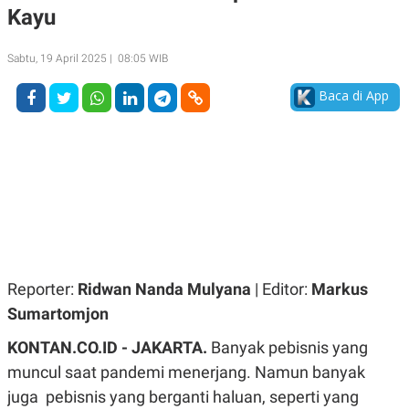
Kayu
A
A
S
L
I
Sabtu, 19 April 2025 | 08:05 WIB
K
I
E
N
Baca di App
U
D
A
U
N
S
G
T
A
R
N
I
P
I
E
N
L
T
U
E
A
R
N
N
G
A
Reporter:
Ridwan Nanda Mulyana
| Editor:
Markus
U
S
S
I
Sumartomjon
A
O
H
N
KONTAN.CO.ID - JAKARTA.
Banyak pebisnis yang
A
A
L
muncul saat pandemi menerjang. Namun banyak
P
R
juga pebisnis yang berganti haluan, seperti yang
E
E