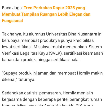
A
I
S
V
Baca Juga:
Tren Perkakas Dapur 2025 yang
K
E
E
Membuat Tampilan Ruangan Lebih Elegan dan
M
Fungsional
E
N
T
E
Tak hanya, itu alumnus Universitas Bina Nusanatra ini
R
I
berupaya membuat produknya punya kredibilitas
A
lewat sertifikasi. Misalnya mulai menerapkan Sistem
N
Verifikasi Legalitas Kayu (SVLK), sertifikasi keamanan
L
E
bahan dan produk, hingga sertifikasi halal.
S
T
A
R
"Supaya produk ini aman dan membuat Homliv makin
I
dikenal," tuturnya.
KANAL
Sedangkan dari sisi pemasaran, Homliv menjalin
kerjasama dengan beberapa peritel perangkat rumah
P
I
U
M
tangga. Misalnya saja Aeon, Az.ko, Mr. DIY, Hero,