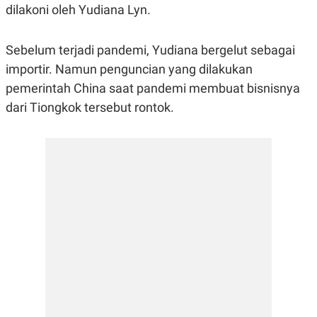
dilakoni oleh Yudiana Lyn.
R
G
S
I
O
O
N
N
Sebelum terjadi pandemi, Yudiana bergelut sebagai
A
A
L
L
importir. Namun penguncian yang dilakukan
F
pemerintah China saat pandemi membuat bisnisnya
I
N
dari Tiongkok tersebut rontok.
A
N
C
E
Y
C
A
A
N
R
G
I
T
T
E
A
R
H
.
U
.
.
K
L
E
I
S
F