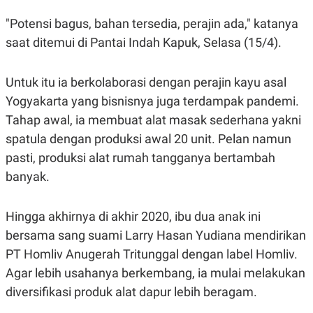
E
R
"Potensi bagus, bahan tersedia, perajin ada," katanya
F
B
saat ditemui di Pantai Indah Kapuk, Selasa (15/4).
O
U
K
S
U
I
S
N
Untuk itu ia berkolaborasi dengan perajin kayu asal
E
Yogyakarta yang bisnisnya juga terdampak pandemi.
S
S
Tahap awal, ia membuat alat masak sederhana yakni
I
N
spatula dengan produksi awal 20 unit. Pelan namun
S
I
pasti, produksi alat rumah tangganya bertambah
G
banyak.
H
T
S
B
Hingga akhirnya di akhir 2020, ibu dua anak ini
T
E
O
L
bersama sang suami Larry Hasan Yudiana mendirikan
C
A
K
N
PT Homliv Anugerah Tritunggal dengan label Homliv.
S
J
Agar lebih usahanya berkembang, ia mulai melakukan
E
A
T
O
diversifikasi produk alat dapur lebih beragam.
U
N
P