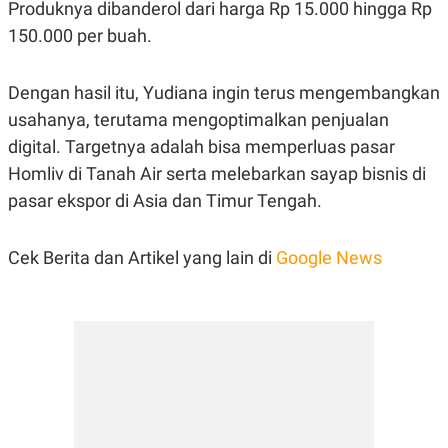
Produknya dibanderol dari harga Rp 15.000 hingga Rp
R
T
I
150.000 per buah.
S
I
N
G
Dengan hasil itu, Yudiana ingin terus mengembangkan
K
usahanya, terutama mengoptimalkan penjualan
G
digital. Targetnya adalah bisa memperluas pasar
M
E
Homliv di Tanah Air serta melebarkan sayap bisnis di
D
I
pasar ekspor di Asia dan Timur Tengah.
A
.
I
Cek Berita dan Artikel yang lain di
Google News
D
SITEMAP
PROFILE
TERM
OF
USE
PEDOMAN
PEMBERITAAN
SIBER
PRIVACY