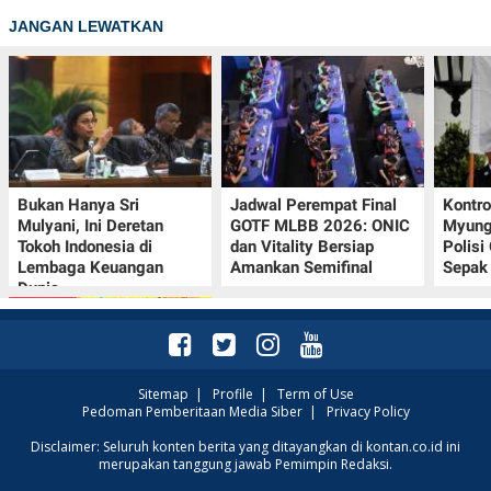
JANGAN LEWATKAN
Bukan Hanya Sri
Jadwal Perempat Final
Kontr
Mulyani, Ini Deretan
GOTF MLBB 2026: ONIC
Myung-
Tokoh Indonesia di
dan Vitality Bersiap
Polisi
Lembaga Keuangan
Amankan Semifinal
Sepak 
Dunia
Sitemap
|
Profile
|
Term of Use
Pedoman Pemberitaan Media Siber
|
Privacy Policy
Promo JSM Alfamart 7–
Disclaimer: Seluruh konten berita yang ditayangkan di kontan.co.id ini
merupakan tanggung jawab Pemimpin Redaksi.
9 Agustus 2026, Minyak
Goreng 2 Liter Mulai