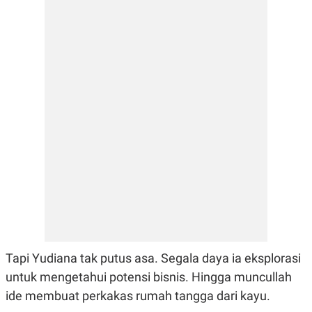
E
E
H
S
A
T
T
Y
A
L
N
E
E
A
N
N
G
A
L
L
I
I
S
S
H
I
S
E
K
X
O
E
L
C
O
U
M
T
I
V
Tapi Yudiana tak putus asa. Segala daya ia eksplorasi
E
C
untuk mengetahui potensi bisnis. Hingga muncullah
O
R
ide membuat perkakas rumah tangga dari kayu.
N