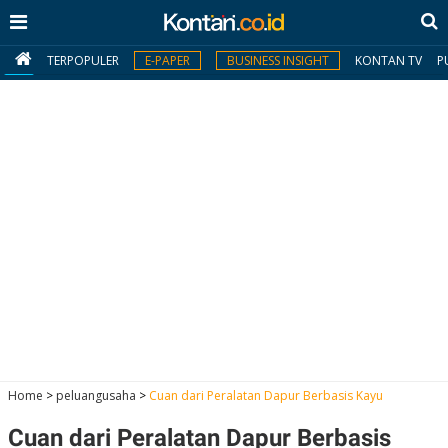
TERPOPULER
E-PAPER
BUSINESS INSIGHT
KONTAN TV
P
MY
KONTAN
Daftar
Masuk
BERITA
I
N
N
A
Home
>
peluangusaha
>
Cuan dari Peralatan Dapur Berbasis Kayu
V
S
E
I
S
O
Cuan dari Peralatan Dapur Berbasis
T
N