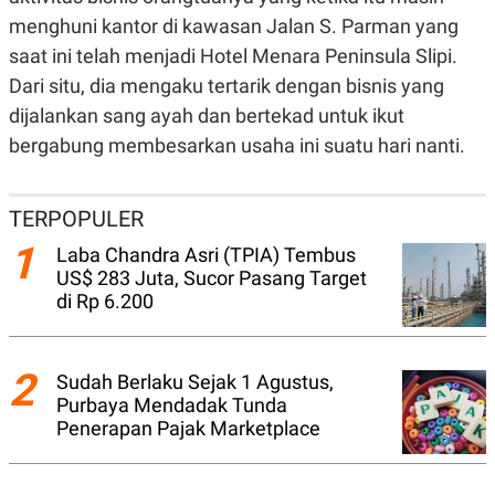
N
S
menghuni kantor di kawasan Jalan S. Parman yang
E
E
saat ini telah menjadi Hotel Menara Peninsula Slipi.
W
R
S
E
Dari situ, dia mengaku tertarik dengan bisnis yang
S
M
E
O
dijalankan sang ayah dan bertekad untuk ikut
T
N
bergabung membesarkan usaha ini suatu hari nanti.
U
I
P
A
A
K
D
I
TERPOPULER
V
L
A
1
Laba Chandra Asri (TPIA) Tembus
S
US$ 283 Juta, Sucor Pasang Target
K
O
di Rp 6.200
R
P
O
R
2
Sudah Berlaku Sejak 1 Agustus,
A
S
Purbaya Mendadak Tunda
I
Penerapan Pajak Marketplace
K
N
I
A
L
T