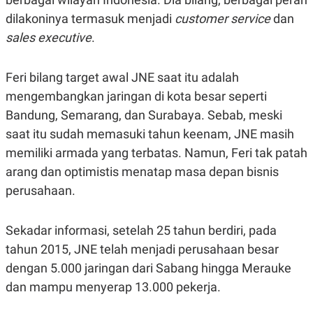
R
T
dilakoninya termasuk menjadi
I
customer service
dan
S
sales executive
.
I
N
G
Feri bilang target awal JNE saat itu adalah
K
G
mengembangkan jaringan di kota besar seperti
M
Bandung, Semarang, dan Surabaya. Sebab, meski
E
D
saat itu sudah memasuki tahun keenam, JNE masih
I
A
memiliki armada yang terbatas. Namun, Feri tak patah
.
I
arang dan optimistis menatap masa depan bisnis
D
perusahaan.
Sekadar informasi, setelah 25 tahun berdiri, pada
SITEMAP
PROFILE
TERM
OF
tahun 2015, JNE telah menjadi perusahaan besar
USE
dengan 5.000 jaringan dari Sabang hingga Merauke
PEDOMAN
PEMBERITAAN
dan mampu menyerap 13.000 pekerja.
SIBER
PRIVACY