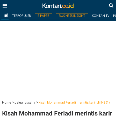
TERPOPULER
E-PAPER
BUSINESS INSIGHT
KONTAN TV
P
MY
KONTAN
Daftar
Masuk
BERITA
I
N
N
A
Home
>
peluangusaha
>
Kisah Mohammad Feriadi merintis karir di JNE (1)
V
S
E
I
S
O
Kisah Mohammad Feriadi merintis karir
T
N