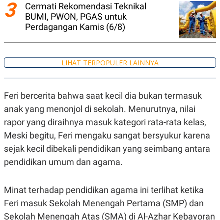
3
A
I
Cermati Rekomendasi Teknikal
S
V
BUMI, PWON, PGAS untuk
K
E
Perdagangan Kamis (6/8)
E
M
E
N
T
LIHAT TERPOPULER LAINNYA
E
R
I
A
Feri bercerita bahwa saat kecil dia bukan termasuk
N
anak yang menonjol di sekolah. Menurutnya, nilai
L
E
rapor yang diraihnya masuk kategori rata-rata kelas,
S
T
Meski begitu, Feri mengaku sangat bersyukur karena
A
sejak kecil dibekali pendidikan yang seimbang antara
R
I
pendidikan umum dan agama.
KANAL
Minat terhadap pendidikan agama ini terlihat ketika
Feri masuk Sekolah Menengah Pertama (SMP) dan
P
I
U
M
Sekolah Menengah Atas (SMA) di Al-Azhar Kebayoran