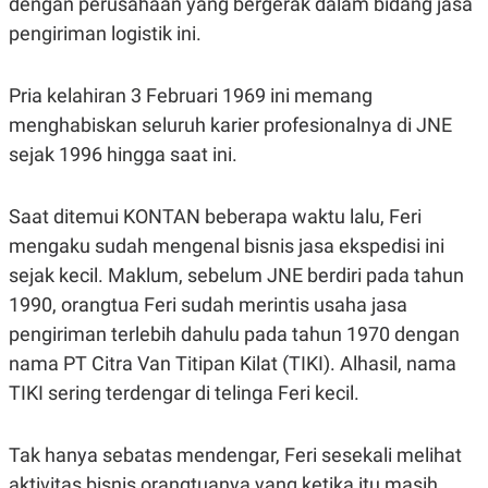
dengan perusahaan yang bergerak dalam bidang jasa
E
R
pengiriman logistik ini.
F
B
O
U
K
S
Pria kelahiran 3 Februari 1969 ini memang
U
I
S
N
menghabiskan seluruh karier profesionalnya di JNE
E
sejak 1996 hingga saat ini.
S
S
I
N
Saat ditemui KONTAN beberapa waktu lalu, Feri
S
I
mengaku sudah mengenal bisnis jasa ekspedisi ini
G
sejak kecil. Maklum, sebelum JNE berdiri pada tahun
H
T
1990, orangtua Feri sudah merintis usaha jasa
S
B
pengiriman terlebih dahulu pada tahun 1970 dengan
T
E
O
L
nama PT Citra Van Titipan Kilat (TIKI). Alhasil, nama
C
A
TIKI sering terdengar di telinga Feri kecil.
K
N
S
J
E
A
T
O
Tak hanya sebatas mendengar, Feri sesekali melihat
U
N
P
aktivitas bisnis orangtuanya yang ketika itu masih