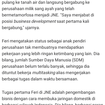
C
L
pulang ke tanah air dan langsung bergabung ke
A
E
perusahaan milik sang ayah yang telah
D
A
E
S
bermetamorfosa menjadi JNE. "Saya menjabat di
M
E
Y
.
posisi
business development
saat pertama kali
I
bergabung," ujarnya.
D
L
K
A
I
Feri mengatakan status sebagai anak pendiri
N
N
G
E
perusahaan tak membuatnya mendapatkan
G
R
A
J
pekerjaan yang lebih ringan ketimbang yang lain. Dia
N
A
bilang, jumlah Sumber Daya Manusia (SDM)
A
E
N
M
perusahaan belum terlalu banyak, sehingga dia
C
I
E
T
dituntut bekerja
multitasking
alias mengerjakan
T
E
berbagai tugas dalam waktu bersamaan.
A
N
K
E
A
Tugas pertama Feri di JNE adalah pengembangan
P
D
A
V
bisnis dengan cara membuka jaringan domestik di
P
E
E
R
berbagai wilayah Indonesia. Dia bilang, berbagai peran