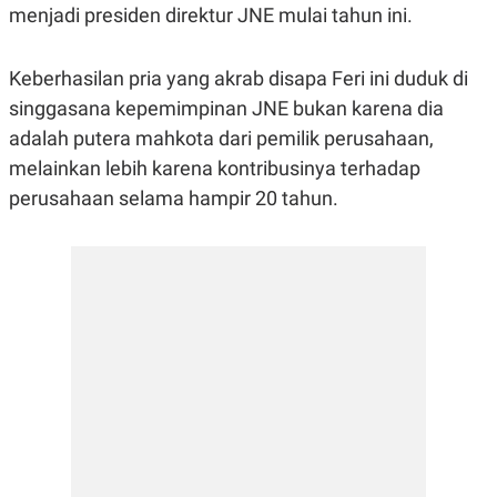
menjadi presiden direktur JNE mulai tahun ini.
R
G
S
I
O
O
N
N
Keberhasilan pria yang akrab disapa Feri ini duduk di
A
A
L
L
singgasana kepemimpinan JNE bukan karena dia
F
adalah putera mahkota dari pemilik perusahaan,
I
N
melainkan lebih karena kontribusinya terhadap
A
N
perusahaan selama hampir 20 tahun.
C
E
Y
C
A
A
N
R
G
I
T
T
E
A
R
H
.
U
.
.
K
L
E
I
S
F