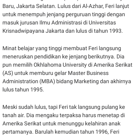
S
A
Baru, Jakarta Selatan. Lulus dari Al-Azhar, Feri lanjut
A
G
T
E
untuk menempuh jenjang perguruan tinggi dengan
D
S
A
masuk jurusan Ilmu Administrasi di Universitas
T
Krisnadwipayana Jakarta dan lulus di tahun 1993.
A
K
L
O
I
Minat belajar yang tinggi membuat Feri langsung
N
P
T
S
meneruskan pendidikan ke jenjang berikutnya. Dia
A
U
N
S
pun memilih Okhlahoma University di Amerika Serikat
T
(AS) untuk memburu gelar Master Business
V
Administration (MBA) bidang Marketing dan akhirnya
lulus tahun 1995.
JARINGAN
K
P
Meski sudah lulus, tapi Feri tak langsung pulang ke
O
R
N
E
tanah air. Dia mengaku terpaksa harus menetap di
T
S
Amerika Serikat untuk menunggu kelahiran anak
A
S
N
R
pertamanya. Barulah kemudian tahun 1996, Feri
A
E