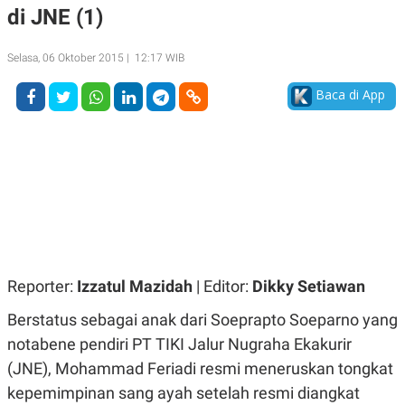
di JNE (1)
A
A
S
L
I
Selasa, 06 Oktober 2015 | 12:17 WIB
K
I
E
N
Baca di App
U
D
A
U
N
S
G
T
A
R
N
I
P
I
E
N
L
T
U
E
A
R
N
N
G
A
Reporter:
Izzatul Mazidah
| Editor:
Dikky Setiawan
U
S
S
I
Berstatus sebagai anak dari Soeprapto Soeparno yang
A
O
H
N
notabene pendiri PT TIKI Jalur Nugraha Ekakurir
A
A
L
(JNE), Mohammad Feriadi resmi meneruskan tongkat
P
R
kepemimpinan sang ayah setelah resmi diangkat
E
E