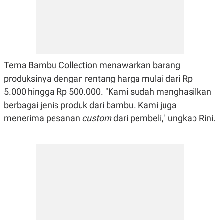
A
I
S
V
K
E
E
M
E
N
T
Tema Bambu Collection menawarkan barang
E
R
produksinya dengan rentang harga mulai dari Rp
I
A
5.000 hingga Rp 500.000. "Kami sudah menghasilkan
N
berbagai jenis produk dari bambu. Kami juga
L
menerima pesanan
custom
dari pembeli," ungkap Rini.
E
S
T
A
R
I
KANAL
P
I
U
M