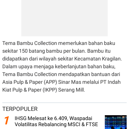
S
A
A
G
T
E
D
S
A
T
A
K
L
O
I
Tema Bambu Collection memerlukan bahan baku
N
P
sekitar 150 batang bambu per bulan. Bambu itu
T
S
A
U
didapatkan dari wilayah sekitar Kecamatan Kragilan.
N
S
T
Dalam upaya menjaga keberlanjutan bahan baku,
V
Tema Bambu Collection mendapatkan bantuan dari
Asia Pulp & Paper (APP) Sinar Mas melalui PT Indah
JARINGAN
Kiat Pulp & Paper (IKPP) Serang Mill.
K
P
O
R
N
E
TERPOPULER
T
S
1
A
S
IHSG Melesat ke 6.409, Waspadai
N
R
Volatilitas Rebalancing MSCI & FTSE
A
E