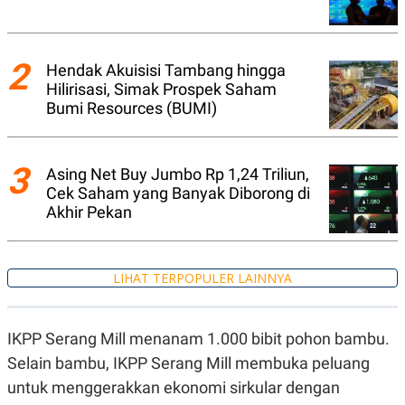
C
L
A
E
D
A
E
S
M
E
2
Hendak Akuisisi Tambang hingga
Y
.
Hilirisasi, Simak Prospek Saham
I
D
Bumi Resources (BUMI)
L
K
A
I
N
N
3
G
E
Asing Net Buy Jumbo Rp 1,24 Triliun,
G
R
Cek Saham yang Banyak Diborong di
A
J
Akhir Pekan
N
A
A
E
N
M
C
I
E
T
LIHAT TERPOPULER LAINNYA
T
E
A
N
K
IKPP Serang Mill menanam 1.000 bibit pohon bambu.
E
A
P
D
Selain bambu, IKPP Serang Mill membuka peluang
A
V
P
E
untuk menggerakkan ekonomi sirkular dengan
E
R