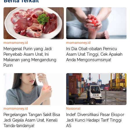
Berita Terkait
momsmoney.id
momsmoney.id
Mengenal Purin yang Jadi
Ini Dia Obat-obatan Pemicu
Penyebab Asam Urat, Ini
Asam Urat Tinggi, Cek Apakah
Makanan yang Mengandung
Anda Mengonsumsinya!
Purin
momsmoney.id
Nasional
Pergelangan Tangan Sakit​ Bisa
Indef: Diversifikasi Pasar Ekspor
Jadi Gejala Asam Urat, Kenali
Jadi Kunci Hadapi Tarif Tinggi
Tanda-tandanya!
AS