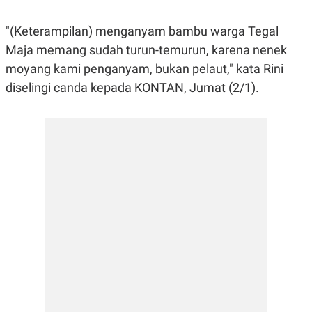
E
E
H
S
A
T
"(Keterampilan) menganyam bambu warga Tegal
T
Y
A
L
Maja memang sudah turun-temurun, karena nenek
N
E
moyang kami penganyam, bukan pelaut," kata Rini
E
A
N
N
diselingi canda kepada KONTAN, Jumat (2/1).
G
A
L
L
I
I
S
S
H
I
S
E
K
X
O
E
L
C
O
U
M
T
I
V
E
C
O
R
N