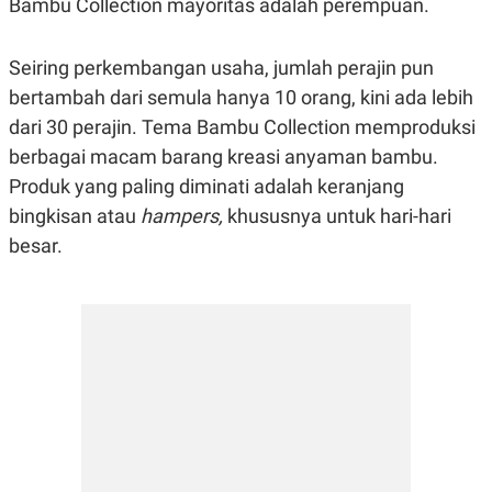
Bambu Collection mayoritas adalah perempuan.
N
S
E
E
W
R
Seiring perkembangan usaha, jumlah perajin pun
S
E
S
M
bertambah dari semula hanya 10 orang, kini ada lebih
E
O
dari 30 perajin. Tema Bambu Collection memproduksi
T
N
U
I
berbagai macam barang kreasi anyaman bambu.
P
A
Produk yang paling diminati adalah keranjang
A
K
D
I
bingkisan atau
hampers,
khususnya untuk hari-hari
V
L
A
besar.
S
K
O
R
P
O
R
A
S
I
K
N
I
A
L
T