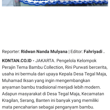
R
G
S
I
O
O
N
N
A
A
L
L
F
I
N
A
N
C
E
Reporter:
Ridwan Nanda Mulyana
| Editor:
Fahriyadi .
Y
C
KONTAN.CO.ID -
JAKARTA. Pengelola Kelompok
A
A
N
R
Perajin Tema Bambu Collection, Rini Purwati bercerita,
G
I
T
T
usaha ini bermula dari upaya Kepala Desa Tegal Maja,
E
A
Muhamad Iksan yang ingin mengembangkan
R
H
.
U
anyaman bambu tradisional menjadi lebih modern.
.
.
Adapun masyarakat di Desa Tegal Maja, Kecamatan
K
L
Kragilan, Serang, Banten ini banyak yang memiliki
E
I
S
F
mata pencaharian sebagai penganyam bambu.