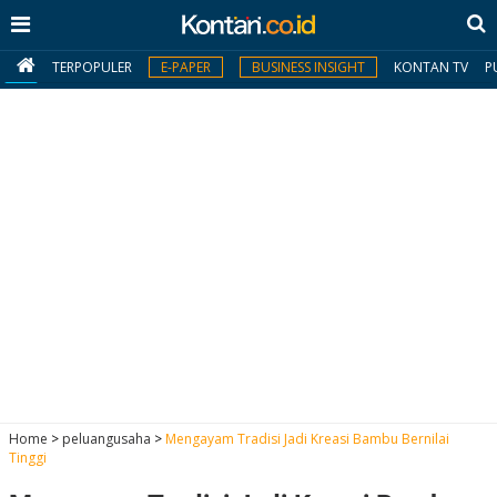
TERPOPULER
E-PAPER
BUSINESS INSIGHT
KONTAN TV
P
MY
KONTAN
Daftar
Masuk
BERITA
I
N
N
A
Home
>
peluangusaha
>
Mengayam Tradisi Jadi Kreasi Bambu Bernilai
V
S
Tinggi
E
I
S
O
T
N