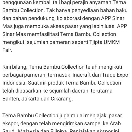
penggunaan kembali tali bagi perajin anyaman Tema
R
T
I
Bambu Collection. Tak hanya penyediaan bahan baku
S
I
dan bahan pendukung, kolaborasi dengan APP Sinar
N
Mas juga membuka akses pasar yang lebih luas. APP
G
Sinar Mas memfasilitasi Tema Bambu Collection
K
G
mengikuti sejumlah pameran seperti Tjipta UMKM
M
E
Fair.
D
I
A
Rini bilang, Tema Bambu Collection telah mengikuti
.
I
berbagai pameran, termasuk Inacraft dan Trade Expo
D
Indonesia. Saat ini, produk Tema Bambu Collection
telah dipasarkan ke sejumlah daerah, terutama
Banten, Jakarta dan Cikarang.
SITEMAP
PROFILE
TERM
OF
USE
Tema Bambu Collection juga mulai menjajaki pasar
PEDOMAN
PEMBERITAAN
ekspor, dengan telah mengirimkan sampel ke Arab
SIBER
Saudi, Malaysia dan Filipina. Penjajakan ekspor ini
PRIVACY