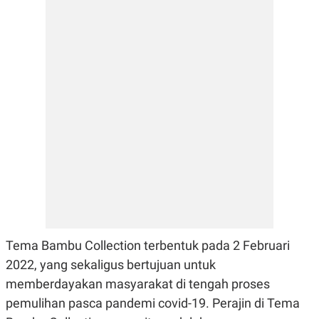
E
R
F
B
O
U
K
S
U
I
S
N
E
S
S
I
N
S
I
G
H
T
S
B
T
E
O
L
Tema Bambu Collection terbentuk pada 2 Februari
C
A
K
N
2022, yang sekaligus bertujuan untuk
S
J
E
A
memberdayakan masyarakat di tengah proses
T
O
pemulihan pasca pandemi covid-19. Perajin di Tema
U
N
P