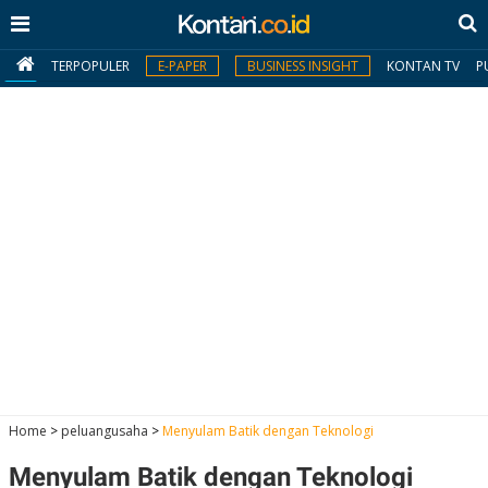
TERPOPULER
E-PAPER
BUSINESS INSIGHT
KONTAN TV
P
MY
KONTAN
Daftar
Masuk
BERITA
I
N
N
A
Home
>
peluangusaha
>
Menyulam Batik dengan Teknologi
V
S
E
I
S
O
Menyulam Batik dengan Teknologi
T
N