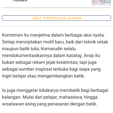
A
I
S
V
K
E
E
M
LIHAT TERPOPULER LAINNYA
E
N
T
E
Komitmen itu menjelma dalam berbagai aksi nyata.
R
Setiap menciptakan motif baru, baik dari teknik cetak
I
A
maupun batik tulis, Komarudin selalu
N
mendokumentasikannya dalam katalog. Arsip itu
L
E
bukan sebagai rekam jejak kreativitas, tapi juga
S
sebagai sumber inspirasi terbuka bagi siapa yang
T
A
ingin belajar atau mengembangkan batik.
R
I
Ia juga menggelar lokakarya membatik bagi berbagai
KANAL
kalangan. Mulai dari pelajar, mahasiswa, hingga
wisatawan asing yang penasaran dengan batik.
P
I
U
M