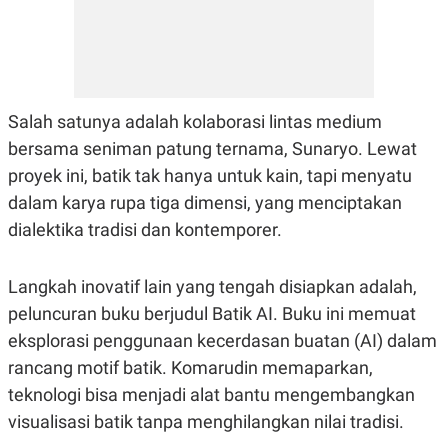
C
L
A
E
D
A
E
S
M
E
Y
.
I
D
Salah satunya adalah kolaborasi lintas medium
L
K
bersama seniman patung ternama, Sunaryo. Lewat
A
I
proyek ini, batik tak hanya untuk kain, tapi menyatu
N
N
G
E
dalam karya rupa tiga dimensi, yang menciptakan
G
R
A
J
dialektika tradisi dan kontemporer.
N
A
A
E
N
M
Langkah inovatif lain yang tengah disiapkan adalah,
C
I
E
T
peluncuran buku berjudul Batik AI. Buku ini memuat
T
E
A
N
eksplorasi penggunaan kecerdasan buatan (AI) dalam
K
rancang motif batik. Komarudin memaparkan,
E
A
teknologi bisa menjadi alat bantu mengembangkan
P
D
A
V
visualisasi batik tanpa menghilangkan nilai tradisi.
P
E
E
R