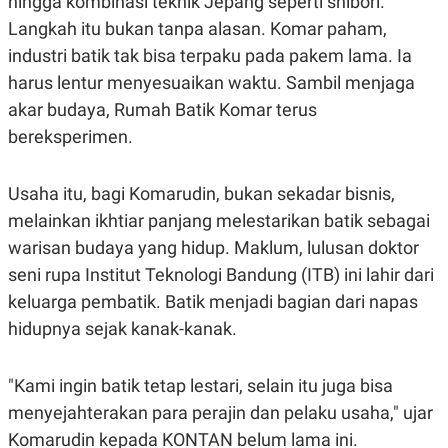
hingga kombinasi teknik Jepang seperti shibori.
E
R
Langkah itu bukan tanpa alasan. Komar paham,
F
B
industri batik tak bisa terpaku pada pakem lama. Ia
O
U
K
S
harus lentur menyesuaikan waktu. Sambil menjaga
U
I
akar budaya, Rumah Batik Komar terus
S
N
E
bereksperimen.
S
S
I
N
Usaha itu, bagi Komarudin, bukan sekadar bisnis,
S
melainkan ikhtiar panjang melestarikan batik sebagai
I
G
warisan budaya yang hidup. Maklum, lulusan doktor
H
T
seni rupa Institut Teknologi Bandung (ITB) ini lahir dari
S
B
keluarga pembatik. Batik menjadi bagian dari napas
T
E
hidupnya sejak kanak-kanak.
O
L
C
A
K
N
S
J
"Kami ingin batik tetap lestari, selain itu juga bisa
E
A
T
O
menyejahterakan para perajin dan pelaku usaha," ujar
U
N
Komarudin kepada KONTAN belum lama ini.
P