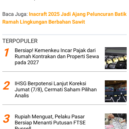
N
S
E
E
Baca Juga:
Inacraft 2025 Jadi Ajang Peluncuran Batik
W
R
S
E
Ramah Lingkungan Berbahan Sawit
S
M
E
O
T
N
U
I
TERPOPULER
P
A
1
A
K
Bersiap! Kemenkeu Incar Pajak dari
D
I
Rumah Kontrakan dan Properti Sewa
V
L
pada 2027
A
S
K
O
2
R
IHSG Berpotensi Lanjut Koreksi
P
Jumat (7/8), Cermati Saham Pilihan
O
Analis
R
A
S
I
3
Rupiah Menguat, Pelaku Pasar
K
N
I
A
Bersiap Menanti Putusan FTSE
L
T
Russell