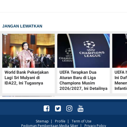
JANGAN LEWATKAN
World Bank Pekerjakan
UEFA Terapkan Dua
UEFA h
Lagi Sri Mulyani di
Aturan Baru di Liga
Ini Da
IDA22, Ini Tugasnya
Champions Musim
Menen
2026/2027, Ini Detailnya
Infant
Sitemap
|
Profile
|
Term of Use
Pedoman Pemberitaan Media Siber
|
Privacy Policy