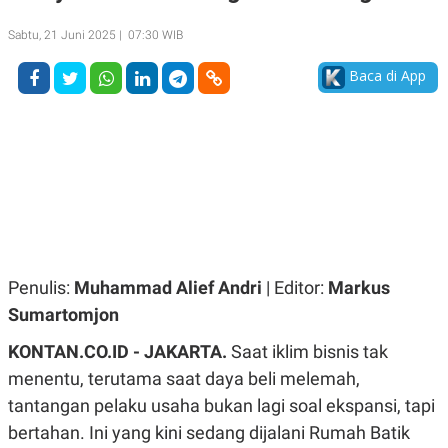
A
A
S
L
Sabtu, 21 Juni 2025 | 07:30 WIB
I
K
I
Baca di App
E
N
U
D
A
U
N
S
G
T
A
R
N
I
P
I
E
N
L
T
U
E
A
R
Penulis:
Muhammad Alief Andri
| Editor:
Markus
N
N
G
A
Sumartomjon
U
S
S
I
KONTAN.CO.ID - JAKARTA.
Saat iklim bisnis tak
A
O
H
N
menentu, terutama saat daya beli melemah,
A
A
L
tantangan pelaku usaha bukan lagi soal ekspansi, tapi
P
R
bertahan. Ini yang kini sedang dijalani Rumah Batik
E
E