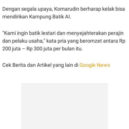
R
T
I
Dengan segala upaya, Komarudin berharap kelak bisa
S
mendirikan Kampung Batik AI.
I
N
G
"Kami ingin batik lestari dan menyejahterakan perajin
K
G
dan pelaku usaha," kata pria yang beromzet antara Rp
M
E
200 juta – Rp 300 juta per bulan itu.
D
I
A
Cek Berita dan Artikel yang lain di
Google News
.
I
D
SITEMAP
PROFILE
TERM
OF
USE
PEDOMAN
PEMBERITAAN
SIBER
PRIVACY