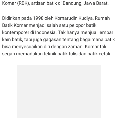
Komar (RBK), artisan batik di Bandung, Jawa Barat.
R
G
S
I
O
O
N
N
Didirikan pada 1998 oleh Komarudin Kudiya, Rumah
A
A
L
L
Batik Komar menjadi salah satu pelopor batik
F
kontemporer di Indonesia. Tak hanya menjual lembar
I
N
kain batik, tapi juga gagasan tentang bagaimana batik
A
N
bisa menyesuaikan diri dengan zaman. Komar tak
C
segan memadukan teknik batik tulis dan batik cetak.
E
Y
C
A
A
N
R
G
I
T
T
E
A
R
H
.
U
.
.
K
L
E
I
S
F