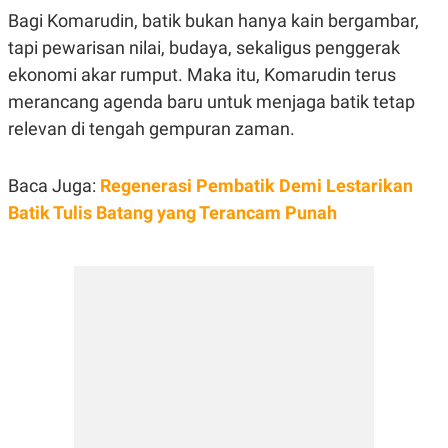
S
A
Bagi Komarudin, batik bukan hanya kain bergambar,
A
G
T
E
tapi pewarisan nilai, budaya, sekaligus penggerak
D
S
A
ekonomi akar rumput. Maka itu, Komarudin terus
T
merancang agenda baru untuk menjaga batik tetap
A
relevan di tengah gempuran zaman.
K
L
O
I
N
P
T
S
Baca Juga:
Regenerasi Pembatik Demi Lestarikan
A
U
N
S
Batik Tulis Batang yang Terancam Punah
T
V
JARINGAN
K
P
O
R
N
E
T
S
A
S
N
R
A
E