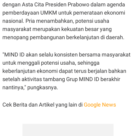
R
T
dengan Asta Cita Presiden Prabowo dalam agenda
I
pemberdayaan UMKM untuk pemerataan ekonomi
S
I
nasional. Pria menambahkan, potensi usaha
N
G
masyarakat merupakan kekuatan besar yang
K
menopang pembangunan berkelanjutan di daerah.
G
M
E
"MIND ID akan selalu konsisten bersama masyarakat
D
I
untuk menggali potensi usaha, sehingga
A
.
keberlanjutan ekonomi dapat terus berjalan bahkan
I
setelah aktivitas tambang Grup MIND ID berakhir
D
nantinya," pungkasnya.
SITEMAP
PROFILE
TERM
Cek Berita dan Artikel yang lain di
Google News
OF
USE
PEDOMAN
PEMBERITAAN
SIBER
PRIVACY