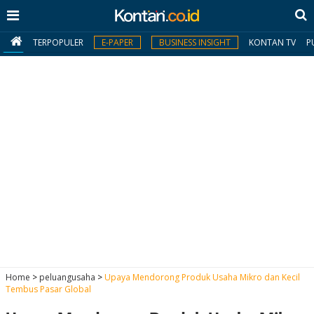
TERPOPULER
E-PAPER
BUSINESS INSIGHT
KONTAN TV
P
MY
KONTAN
Daftar
Masuk
BERITA
I
N
N
A
Home
>
peluangusaha
>
Upaya Mendorong Produk Usaha Mikro dan Kecil
V
S
Tembus Pasar Global
E
I
S
O
T
N