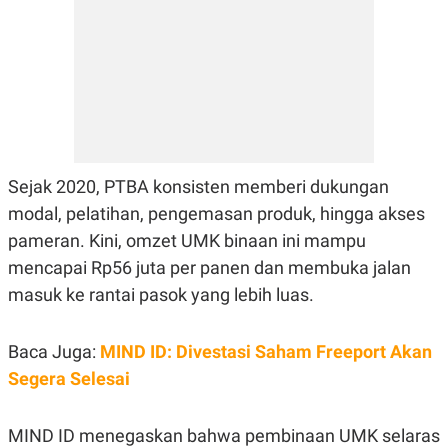
C
L
A
E
D
A
E
S
M
E
Y
.
I
D
L
K
A
I
N
N
Sejak 2020, PTBA konsisten memberi dukungan
G
E
G
R
modal, pelatihan, pengemasan produk, hingga akses
A
J
pameran. Kini, omzet UMK binaan ini mampu
N
A
A
E
mencapai Rp56 juta per panen dan membuka jalan
N
M
C
I
masuk ke rantai pasok yang lebih luas.
E
T
T
E
A
N
Baca Juga:
MIND ID: Divestasi Saham Freeport Akan
K
Segera Selesai
E
A
P
D
A
V
P
E
MIND ID menegaskan bahwa pembinaan UMK selaras
E
R