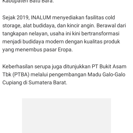
Kabupaten Batu Bara.
S
A
A
G
T
E
D
S
Sejak 2019, INALUM menyediakan fasilitas cold
A
storage, alat budidaya, dan kincir angin. Berawal dari
T
A
tangkapan nelayan, usaha ini kini bertransformasi
K
L
menjadi budidaya modern dengan kualitas produk
O
I
N
P
yang menembus pasar Eropa.
T
S
A
U
N
S
Keberhasilan serupa juga ditunjukkan PT Bukit Asam
T
V
Tbk (PTBA) melalui pengembangan Madu Galo-Galo
Cupiang di Sumatera Barat.
JARINGAN
K
P
O
R
N
E
T
S
A
S
N
R
A
E