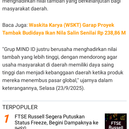
menghadirkan nilai tambah yang berkelanjutan bagi
N
S
masyarakat daerah.
E
E
W
R
S
E
S
M
Baca Juga:
Waskita Karya (WSKT) Garap Proyek
E
O
Tambak Budidaya Ikan Nila Salin Senilai Rp 238,86 M
T
N
U
I
P
A
"Grup MIND ID justru berusaha menghadirkan nilai
A
K
D
I
tambah yang lebih tinggi, dengan mendorong agar
V
L
A
usaha masyarakat di daerah memiliki daya saing
S
tinggi dan menjadi kebanggaan daerah ketika produk
K
O
mereka menembus pasar global," ujarnya dalam
R
P
keterangannya, Selasa (23/9/2025).
O
R
A
S
TERPOPULER
I
1
FTSE Russell Segera Putuskan
K
N
I
A
Status Freeze, Begini Dampaknya ke
L
T
IHSG