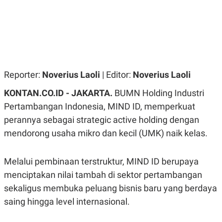
R
G
S
I
O
O
N
N
A
A
L
L
F
I
N
Reporter:
Noverius Laoli
| Editor:
Noverius Laoli
A
N
KONTAN.CO.ID - JAKARTA.
BUMN Holding Industri
C
E
Pertambangan Indonesia, MIND ID, memperkuat
Y
C
perannya sebagai strategic active holding dengan
A
A
N
R
mendorong usaha mikro dan kecil (UMK) naik kelas.
G
I
T
T
E
A
Melalui pembinaan terstruktur, MIND ID berupaya
R
H
.
U
menciptakan nilai tambah di sektor pertambangan
.
.
sekaligus membuka peluang bisnis baru yang berdaya
K
L
saing hingga level internasional.
E
I
S
F