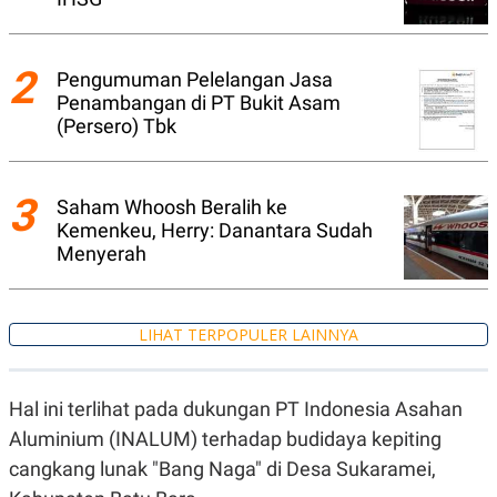
A
I
S
V
K
E
E
2
Pengumuman Pelelangan Jasa
M
E
Penambangan di PT Bukit Asam
N
(Persero) Tbk
T
E
R
I
3
A
Saham Whoosh Beralih ke
N
Kemenkeu, Herry: Danantara Sudah
L
Menyerah
E
S
T
A
LIHAT TERPOPULER LAINNYA
R
I
Hal ini terlihat pada dukungan PT Indonesia Asahan
KANAL
Aluminium (INALUM) terhadap budidaya kepiting
cangkang lunak "Bang Naga" di Desa Sukaramei,
P
I
U
M