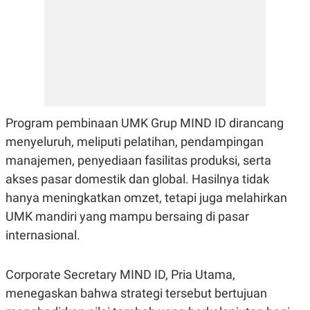
E
R
F
B
O
U
K
S
U
I
S
N
E
S
S
I
Program pembinaan UMK Grup MIND ID dirancang
N
menyeluruh, meliputi pelatihan, pendampingan
S
I
manajemen, penyediaan fasilitas produksi, serta
G
H
akses pasar domestik dan global. Hasilnya tidak
T
hanya meningkatkan omzet, tetapi juga melahirkan
S
B
UMK mandiri yang mampu bersaing di pasar
T
E
O
L
internasional.
C
A
K
N
S
J
E
A
Corporate Secretary MIND ID, Pria Utama,
T
O
menegaskan bahwa strategi tersebut bertujuan
U
N
P