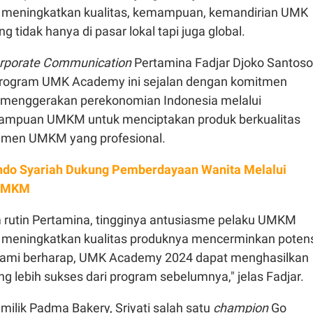
t meningkatkan kualitas, kemampuan, kemandirian UMK
g tidak hanya di pasar lokal tapi juga global.
orporate Communication
Pertamina Fadjar Djoko Santoso
ogram UMK Academy ini sejalan dengan komitmen
 menggerakan perekonomian Indonesia melalui
ampuan UMKM untuk menciptakan produk berkualitas
jemen UMKM yang profesional.
ndo Syariah Dukung Pemberdayaan Wanita Melalui
 UMKM
 rutin Pertamina, tingginya antusiasme pelaku UMKM
an meningkatkan kualitas produknya mencerminkan poten
 Kami berharap, UMK Academy 2024 dapat menghasilkan
ebih sukses dari program sebelumnya," jelas Fadjar.
milik Padma Bakery, Sriyati salah satu
champion
Go