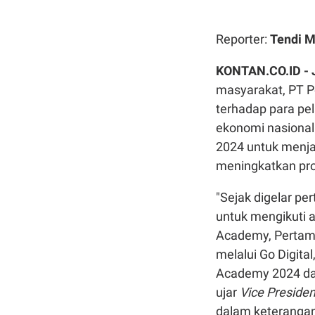
Reporter:
Tendi 
KONTAN.CO.ID -
masyarakat, PT P
terhadap para pe
ekonomi nasional
2024 untuk menj
meningkatkan prod
"Sejak digelar p
untuk mengikuti a
Academy, Pertami
melalui Go Digita
Academy 2024 dapa
ujar
Vice Presid
dalam keterangan