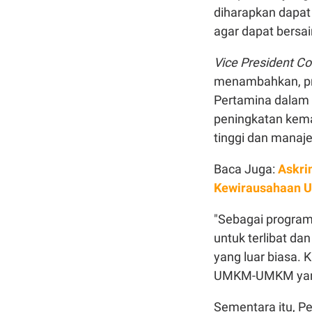
diharapkan dapa
agar dapat bersain
Vice President C
menambahkan, pr
Pertamina dalam
peningkatan kem
tinggi dan mana
Baca Juga:
Askri
Kewirausahaan
"Sebagai program
untuk terlibat d
yang luar biasa.
UMKM-UMKM yang l
Sementara itu, Pe