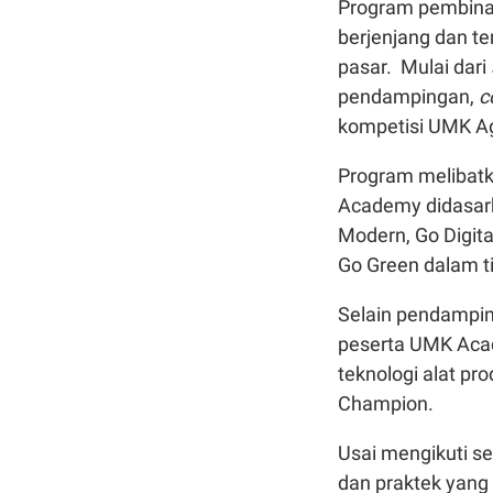
Program pembinaa
berjenjang dan te
pasar. Mulai dari
pendampingan,
c
kompetisi UMK Ag
Program melibatk
Academy didasar
Modern, Go Digita
Go Green dalam t
Selain pendamping
peserta UMK Aca
teknologi alat pro
Champion.
Usai mengikuti s
dan praktek yan