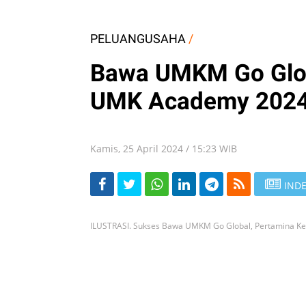
PELUANGUSAHA
/
Bawa UMKM Go Glob
UMK Academy 202
Kamis, 25 April 2024 / 15:23 WIB
INDE
ILUSTRASI. Sukses Bawa UMKM Go Global, Pertamina K