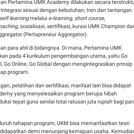
n Pertamina UMK Academy dilakukan secara terstruktu
rintegrasi sesuai dengan kebutuhan, tren dan tantangan
self-learning
melalui
e-learning, short course
,
oaching
, sosialisasi, sertifikasi, kurasi UMK Champion da
gregator (Pertapreneur Aggregator).
an para ahli di bidangnya. Di mana, Pertamina UMK
kan pada 4 kurikulum pengembangan utama, yaitu Go
l, Go Online, Go Global dengan mengintegrasikan prinsip
iap program.
an, pelatihan dan sertifikasi, manfaat lain bisa didapat
demy yang menyelesaikan program berupa hibah
duksi tepat guna senilai total ratusan juta rupiah bagi par
eluruh tahapan program, UKM bisa memanfaatkan teori
g didapatkan demi menunjang kemajuan usaha. Kemudia