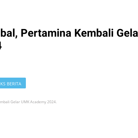
al, Pertamina Kembali Gela
4
KS BERITA
embali Gelar UMK Academy 2024.