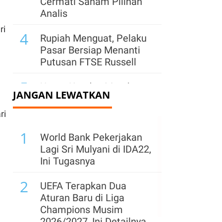
Cermati Saham Pilihan
Analis
ri
4
Rupiah Menguat, Pelaku
Pasar Bersiap Menanti
Putusan FTSE Russell
5
Utang Kopdes Merah
JANGAN LEWATKAN
Putih Rp 240 Triliun
Dibayar APBN, Cicilan
ri
Dimulai September
1
World Bank Pekerjakan
6
Waskita Karya (WSKT)
Lagi Sri Mulyani di IDA22,
Catat Rugi Rp 1,91 Triliun
Ini Tugasnya
per Semester I 2026
2
UEFA Terapkan Dua
7
Pemegang Saham
Aturan Baru di Liga
Sentul City (BKSL) Jual
Champions Musim
1,32 Miliar Saham Saat
2026/2027, Ini Detailnya