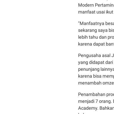
Modern Pertami
manfaat usai ikut
"Manfaatnya besa
sekarang saya bis
lebih tahu dan pr
karena dapat bantu
Pengusaha asal J
yang didapat dar
penunjang lainny
karena bisa memp
menambah omzet u
Penambahan produ
menjadi 7 orang.
Academy. Bahkan 