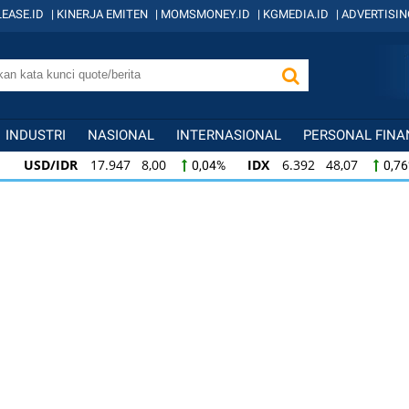
EASE.ID
|
KINERJA EMITEN
|
MOMSMONEY.ID
|
KGMEDIA.ID
|
ADVERTISIN
INDUSTRI
NASIONAL
INTERNASIONAL
PERSONAL FINA
USD/IDR
17.947 8,00
IDX
6.392 48,07
0,04%
0,7
IDX
6.392 48,07
KOMPAS100
842 9,01
0,76%
1,0
KOMPAS100
842 9,01
LQ45
638 7,40
1,08%
1,17