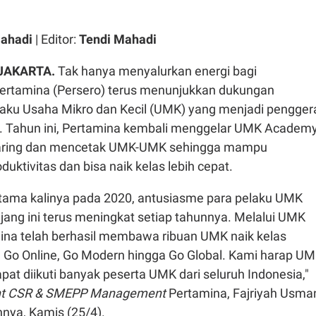
Mahadi
| Editor:
Tendi Mahadi
 JAKARTA.
Tak hanya menyalurkan energi bagi
ertamina (Persero) terus menunjukkan dukungan
laku Usaha Mikro dan Kecil (UMK) yang menjadi pengger
. Tahun ini, Pertamina kembali menggelar UMK Academ
aring dan mencetak UMK-UMK sehingga mampu
uktivitas dan bisa naik kelas lebih cepat.
ertama kalinya pada 2020, antusiasme para pelaku UMK
jang ini terus meningkat setiap tahunnya. Melalui UMK
na telah berhasil membawa ribuan UMK naik kelas
l, Go Online, Go Modern hingga Go Global. Kami harap U
t diikuti banyak peserta UMK dari seluruh Indonesia,"
ent CSR & SMEPP Management
Pertamina, Fajriyah Usma
nya, Kamis (25/4).