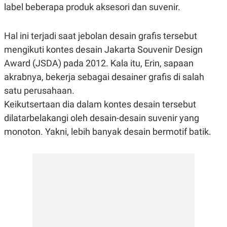
label beberapa produk aksesori dan suvenir.
R
G
S
I
O
O
N
N
Hal ini terjadi saat jebolan desain grafis tersebut
A
A
L
L
mengikuti kontes desain Jakarta Souvenir Design
F
Award (JSDA) pada 2012. Kala itu, Erin, sapaan
I
N
akrabnya, bekerja sebagai desainer grafis di salah
A
N
satu perusahaan.
C
Keikutsertaan dia dalam kontes desain tersebut
E
dilatarbelakangi oleh desain-desain suvenir yang
Y
C
A
A
monoton. Yakni, lebih banyak desain bermotif batik.
N
R
G
I
T
T
E
A
R
H
.
U
.
.
K
L
E
I
S
F