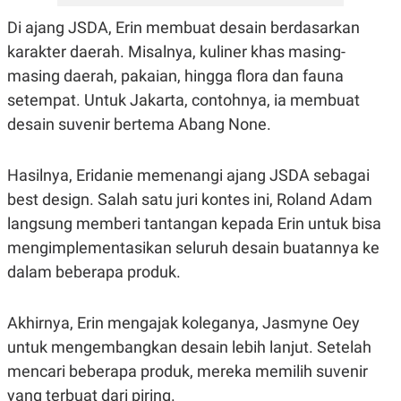
E
R
Di ajang JSDA, Erin membuat desain berdasarkan
F
B
karakter daerah. Misalnya, kuliner khas masing-
O
U
K
S
masing daerah, pakaian, hingga flora dan fauna
U
I
setempat. Untuk Jakarta, contohnya, ia membuat
S
N
E
desain suvenir bertema Abang None.
S
S
I
N
Hasilnya, Eridanie memenangi ajang JSDA sebagai
S
best design. Salah satu juri kontes ini, Roland Adam
I
G
langsung memberi tantangan kepada Erin untuk bisa
H
T
mengimplementasikan seluruh desain buatannya ke
S
B
dalam beberapa produk.
T
E
O
L
C
A
Akhirnya, Erin mengajak koleganya, Jasmyne Oey
K
N
S
J
untuk mengembangkan desain lebih lanjut. Setelah
E
A
T
O
mencari beberapa produk, mereka memilih suvenir
U
N
yang terbuat dari piring.
P