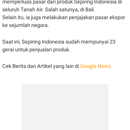
memperluas pasar dari produk Sepiring Indonesia di
R
T
I
seluruh Tanah Air. Salah satunya, di Bali.
S
I
Selain itu, ia juga melakukan penjajakan pasar ekspor
N
ke sejumlah negara.
G
K
G
Saat ini, Sepiring Indonesia sudah mempunyai 23
M
E
gerai untuk penjualan produk.
D
I
A
Cek Berita dan Artikel yang lain di
Google News
.
I
D
SITEMAP
PROFILE
TERM
OF
USE
PEDOMAN
PEMBERITAAN
SIBER
PRIVACY