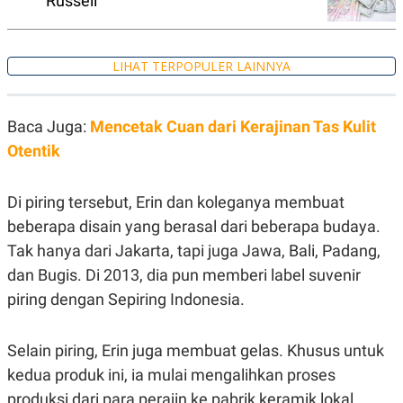
Russell
A
I
S
V
K
E
E
M
LIHAT TERPOPULER LAINNYA
E
N
T
E
Baca Juga:
Mencetak Cuan dari Kerajinan Tas Kulit
R
Otentik
I
A
N
Di piring tersebut, Erin dan koleganya membuat
L
E
beberapa disain yang berasal dari beberapa budaya.
S
T
Tak hanya dari Jakarta, tapi juga Jawa, Bali, Padang,
A
dan Bugis. Di 2013, dia pun memberi label suvenir
R
I
piring dengan Sepiring Indonesia.
KANAL
Selain piring, Erin juga membuat gelas. Khusus untuk
kedua produk ini, ia mulai mengalihkan proses
P
I
U
M
produksi dari para perajin ke pabrik keramik lokal