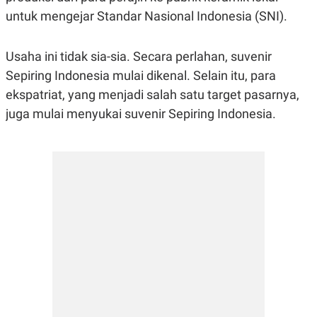
S
A
untuk mengejar Standar Nasional Indonesia (SNI).
A
G
T
E
D
S
A
Usaha ini tidak sia-sia. Secara perlahan, suvenir
T
A
Sepiring Indonesia mulai dikenal. Selain itu, para
K
L
ekspatriat, yang menjadi salah satu target pasarnya,
O
I
juga mulai menyukai suvenir Sepiring Indonesia.
N
P
T
S
A
U
N
S
T
V
JARINGAN
K
P
O
R
N
E
T
S
A
S
N
R
A
E