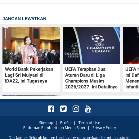
JANGAN LEWATKAN
World Bank Pekerjakan
UEFA Terapkan Dua
UEFA h
Lagi Sri Mulyani di
Aturan Baru di Liga
Ini Da
IDA22, Ini Tugasnya
Champions Musim
Menen
2026/2027, Ini Detailnya
Infant
Sitemap
|
Profile
|
Term of Use
Pedoman Pemberitaan Media Siber
|
Privacy Policy
Jadwal Perempat Final
Disclaimer: Seluruh konten berita yang ditayangkan di kontan.co.id ini