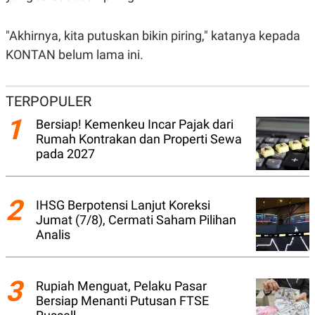
N
S
E
E
"Akhirnya, kita putuskan bikin piring," katanya kepada
W
R
S
E
KONTAN belum lama ini.
S
M
E
O
T
N
U
I
TERPOPULER
P
A
1
A
K
Bersiap! Kemenkeu Incar Pajak dari
D
I
Rumah Kontrakan dan Properti Sewa
V
L
pada 2027
A
S
K
O
2
R
IHSG Berpotensi Lanjut Koreksi
P
Jumat (7/8), Cermati Saham Pilihan
O
Analis
R
A
S
I
3
Rupiah Menguat, Pelaku Pasar
K
N
I
A
Bersiap Menanti Putusan FTSE
L
T