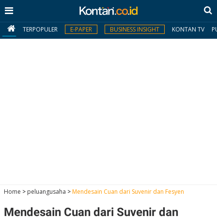
TERPOPULER
E-PAPER
BUSINESS INSIGHT
KONTAN TV
P
MY
KONTAN
Daftar
Masuk
BERITA
I
N
N
A
Home
>
peluangusaha
>
Mendesain Cuan dari Suvenir dan Fesyen
V
S
E
I
S
O
Mendesain Cuan dari Suvenir dan
T
N