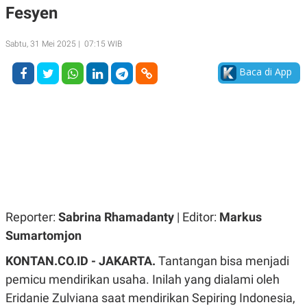
Fesyen
A
A
S
L
I
Sabtu, 31 Mei 2025 | 07:15 WIB
K
I
E
N
Baca di App
U
D
A
U
N
S
G
T
A
R
N
I
P
I
E
N
L
T
U
E
A
R
N
N
G
A
Reporter:
Sabrina Rhamadanty
| Editor:
Markus
U
S
S
I
Sumartomjon
A
O
H
N
KONTAN.CO.ID - JAKARTA.
Tantangan bisa menjadi
A
A
L
pemicu mendirikan usaha. Inilah yang dialami oleh
P
R
Eridanie Zulviana saat mendirikan Sepiring Indonesia,
E
E