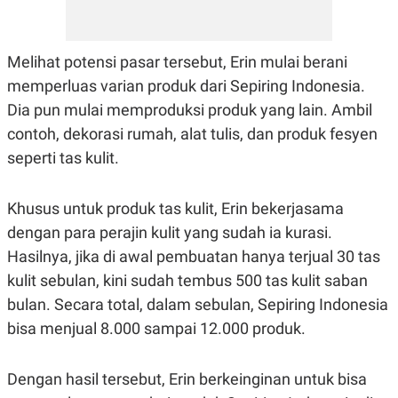
C
L
A
E
D
A
E
S
Melihat potensi pasar tersebut, Erin mulai berani
M
E
Y
.
memperluas varian produk dari Sepiring Indonesia.
I
D
Dia pun mulai memproduksi produk yang lain. Ambil
L
K
contoh, dekorasi rumah, alat tulis, dan produk fesyen
A
I
N
N
seperti tas kulit.
G
E
G
R
A
J
Khusus untuk produk tas kulit, Erin bekerjasama
N
A
A
E
dengan para perajin kulit yang sudah ia kurasi.
N
M
Hasilnya, jika di awal pembuatan hanya terjual 30 tas
C
I
E
T
kulit sebulan, kini sudah tembus 500 tas kulit saban
T
E
A
N
bulan. Secara total, dalam sebulan, Sepiring Indonesia
K
bisa menjual 8.000 sampai 12.000 produk.
E
A
P
D
A
V
Dengan hasil tersebut, Erin berkeinginan untuk bisa
P
E
E
R