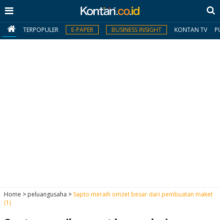
TERPOPULER
E-PAPER
BUSINESS INSIGHT
KONTAN TV
P
MY
KONTAN
Daftar
Masuk
BERITA
I
N
N
A
Home
>
peluangusaha
>
Sapto meraih omzet besar dari pembuatan maket
V
S
(1)
E
I
S
O
T
N