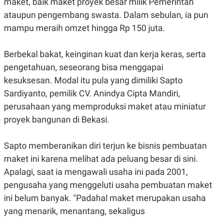
maket, baik maket proyek besar milik Pemerintah
R
G
ataupun pengembang swasta. Dalam sebulan, ia pun
S
I
O
O
mampu meraih omzet hingga Rp 150 juta.
N
N
A
A
L
L
F
Berbekal bakat, keinginan kuat dan kerja keras, serta
I
pengetahuan, seseorang bisa menggapai
N
A
kesuksesan. Modal itu pula yang dimiliki Sapto
N
C
Sardiyanto, pemilik CV. Anindya Cipta Mandiri,
E
perusahaan yang memproduksi maket atau miniatur
Y
C
proyek bangunan di Bekasi.
A
A
N
R
G
I
T
T
Sapto memberanikan diri terjun ke bisnis pembuatan
E
A
maket ini karena melihat ada peluang besar di sini.
R
H
.
U
Apalagi, saat ia mengawali usaha ini pada 2001,
.
.
pengusaha yang menggeluti usaha pembuatan maket
K
L
ini belum banyak. "Padahal maket merupakan usaha
E
I
S
F
yang menarik, menantang, sekaligus