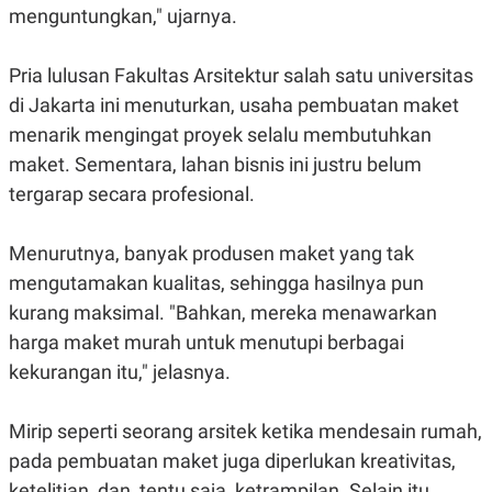
E
E
menguntungkan," ujarnya.
H
S
A
T
T
Y
A
L
Pria lulusan Fakultas Arsitektur salah satu universitas
N
E
di Jakarta ini menuturkan, usaha pembuatan maket
E
A
menarik mengingat proyek selalu membutuhkan
N
N
G
A
maket. Sementara, lahan bisnis ini justru belum
L
L
I
I
tergarap secara profesional.
S
S
H
I
S
Menurutnya, banyak produsen maket yang tak
E
K
mengutamakan kualitas, sehingga hasilnya pun
X
O
E
L
kurang maksimal. "Bahkan, mereka menawarkan
C
O
U
M
harga maket murah untuk menutupi berbagai
T
kekurangan itu," jelasnya.
I
V
E
C
Mirip seperti seorang arsitek ketika mendesain rumah,
O
pada pembuatan maket juga diperlukan kreativitas,
R
N
ketelitian, dan, tentu saja, ketrampilan. Selain itu,