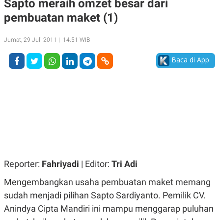
Sapto meraih omzet besar dari
A
A
pembuatan maket (1)
S
L
I
K
I
Jumat, 29 Juli 2011 | 14:51 WIB
E
N
U
D
A
U
Baca di App
N
S
G
T
A
R
N
I
P
I
E
N
L
T
U
E
A
R
N
N
G
A
U
S
Reporter:
Fahriyadi
| Editor:
Tri Adi
S
I
A
O
Mengembangkan usaha pembuatan maket memang
H
N
A
A
sudah menjadi pilihan Sapto Sardiyanto. Pemilik CV.
L
Anindya Cipta Mandiri ini mampu menggarap puluhan
P
R
E
E