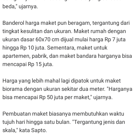
A
I
beda," ujarnya.
S
V
K
E
E
M
Banderol harga maket pun beragam, tergantung dari
E
tingkat kesulitan dan ukuran. Maket rumah dengan
N
T
ukuran dasar 60x70 cm dijual mulai harga Rp 7 juta
E
R
hingga Rp 10 juta. Sementara, maket untuk
I
apartemen, pabrik, dan maket bandara harganya bisa
A
N
mencapai Rp 15 juta.
L
E
S
Harga yang lebih mahal lagi dipatok untuk maket
T
biorama dengan ukuran sekitar dua meter. "Harganya
A
R
bisa mencapai Rp 50 juta per maket," ujarnya.
I
Pembuatan maket biasanya membutuhkan waktu
KANAL
tujuh hari hingga satu bulan. "Tergantung jenis dan
P
I
skala," kata Sapto.
U
M