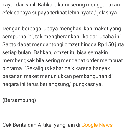
C
L
kayu, dan vinil. Bahkan, kami sering menggunakan
A
E
D
A
efek cahaya supaya terlihat lebih nyata," jelasnya.
E
S
M
E
Y
.
Dengan berbagai upaya menghasilkan maket yang
I
D
sempurna ini, tak mengherankan jika dari usaha ini
L
K
Sapto dapat mengantongi omzet hingga Rp 150 juta
A
I
N
N
setiap bulan. Bahkan, omzet itu bisa semakin
G
E
membengkak bila sering mendapat order membuat
G
R
A
J
biorama. "Sekaligus kabar baik karena banyak
N
A
A
E
pesanan maket menunjukkan pembangunan di
N
M
negara ini terus berlangsung," pungkasnya.
C
I
E
T
T
E
A
N
(Bersambung)
K
E
A
P
D
A
V
Cek Berita dan Artikel yang lain di
Google News
P
E
E
R