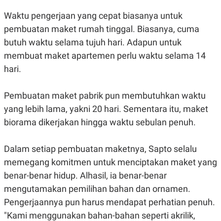
S
A
A
G
Waktu pengerjaan yang cepat biasanya untuk
T
E
D
S
pembuatan maket rumah tinggal. Biasanya, cuma
A
butuh waktu selama tujuh hari. Adapun untuk
T
A
membuat maket apartemen perlu waktu selama 14
K
L
hari.
O
I
N
P
T
S
Pembuatan maket pabrik pun membutuhkan waktu
A
U
N
S
yang lebih lama, yakni 20 hari. Sementara itu, maket
T
V
biorama dikerjakan hingga waktu sebulan penuh.
JARINGAN
Dalam setiap pembuatan maketnya, Sapto selalu
memegang komitmen untuk menciptakan maket yang
K
P
benar-benar hidup. Alhasil, ia benar-benar
O
R
N
E
mengutamakan pemilihan bahan dan ornamen.
T
S
A
S
Pengerjaannya pun harus mendapat perhatian penuh.
N
R
"Kami menggunakan bahan-bahan seperti akrilik,
A
E