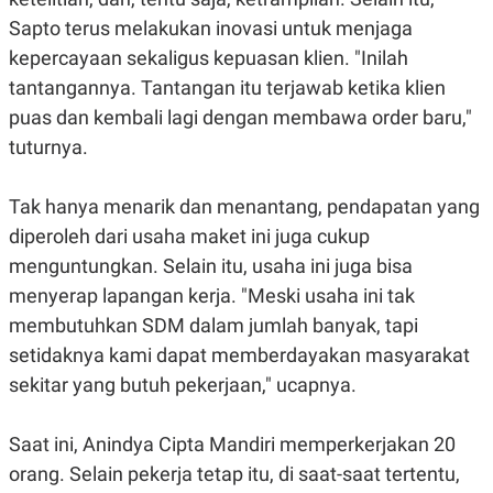
E
R
Sapto terus melakukan inovasi untuk menjaga
F
B
kepercayaan sekaligus kepuasan klien. "Inilah
O
U
tantangannya. Tantangan itu terjawab ketika klien
K
S
U
I
puas dan kembali lagi dengan membawa order baru,"
S
N
E
tuturnya.
S
S
I
Tak hanya menarik dan menantang, pendapatan yang
N
S
diperoleh dari usaha maket ini juga cukup
I
G
menguntungkan. Selain itu, usaha ini juga bisa
H
menyerap lapangan kerja. "Meski usaha ini tak
T
membutuhkan SDM dalam jumlah banyak, tapi
S
B
T
E
setidaknya kami dapat memberdayakan masyarakat
O
L
C
A
sekitar yang butuh pekerjaan," ucapnya.
K
N
S
J
E
A
Saat ini, Anindya Cipta Mandiri memperkerjakan 20
T
O
U
N
orang. Selain pekerja tetap itu, di saat-saat tertentu,
P