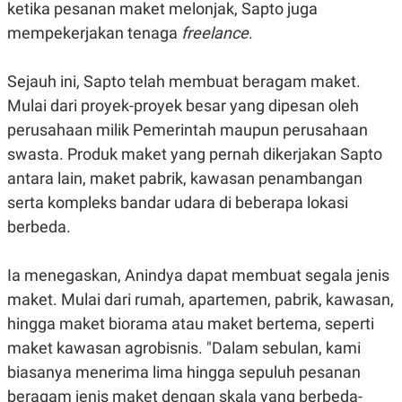
ketika pesanan maket melonjak, Sapto juga
N
S
mempekerjakan tenaga
E
E
freelance
.
W
R
S
E
S
M
Sejauh ini, Sapto telah membuat beragam maket.
E
O
T
N
Mulai dari proyek-proyek besar yang dipesan oleh
U
I
perusahaan milik Pemerintah maupun perusahaan
P
A
swasta. Produk maket yang pernah dikerjakan Sapto
A
K
D
I
antara lain, maket pabrik, kawasan penambangan
V
L
A
serta kompleks bandar udara di beberapa lokasi
S
berbeda.
K
O
R
P
Ia menegaskan, Anindya dapat membuat segala jenis
O
maket. Mulai dari rumah, apartemen, pabrik, kawasan,
R
A
hingga maket biorama atau maket bertema, seperti
S
I
maket kawasan agrobisnis. "Dalam sebulan, kami
K
N
biasanya menerima lima hingga sepuluh pesanan
I
A
L
T
beragam jenis maket dengan skala yang berbeda-