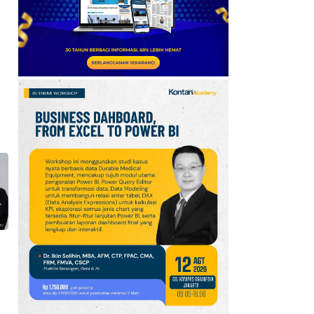
Saham Net Sell Terbesar
Asing, Jumat (7/8)
8
Jasa Marga (JSMR) Buka
Suara Soal Rencana
Kemenkeu Ambil Alih
Saham Whoosh
9
Penguatan Rupiah Pekan
Ini Terangkat Pelemahan
Dolar
10
Taiwan Kecam China
soal Aturan Lalu Lintas
Kapal di Selat Taiwan
11
Chatib Basri: Institusi
Kuat Tak Membeli