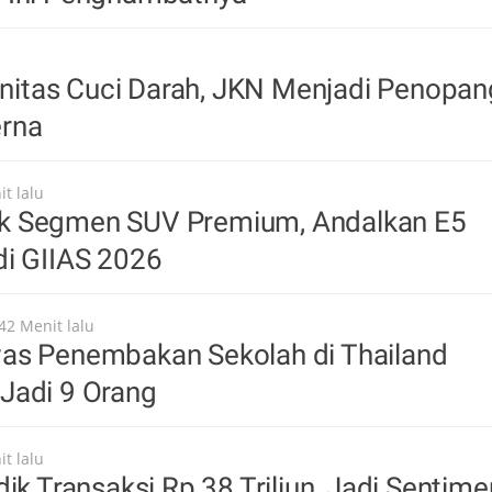
tinitas Cuci Darah, JKN Menjadi Penopan
rna
t lalu
 Segmen SUV Premium, Andalkan E5
di GIIAS 2026
42 Menit lalu
as Penembakan Sekolah di Thailand
Jadi 9 Orang
t lalu
dik Transaksi Rp 38 Triliun, Jadi Sentime