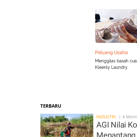
Peluang Usaha
Menggilas basah cua
Kleenly Laundry
TERBARU
INDUSTRI
| 4 Menit
AGI Nilai K
Menantang,