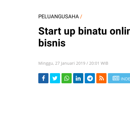
PELUANGUSAHA
/
Start up binatu onl
bisnis
Minggu, 27 Januari 2019 / 20:01 WIB
INDE