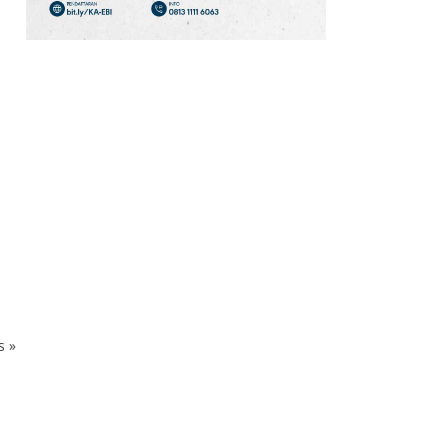
Kecepatan, tetapi
Ketahanan Ekonomi
12
Harga Emas Diproyeksi
Makin Volatil,
Dipengaruhi Harga
Minyak dan The Fed
13
Danantara Investasi Rp
44,75 Triliun ke JBS,
Perusahaan Daging Asal
Brasil
14
Daftar Harga Emas
ks
»
Antam Hari Ini (8/8):
Naik Rp 40.000 Jadi Rp
2.690.000 Per Gram