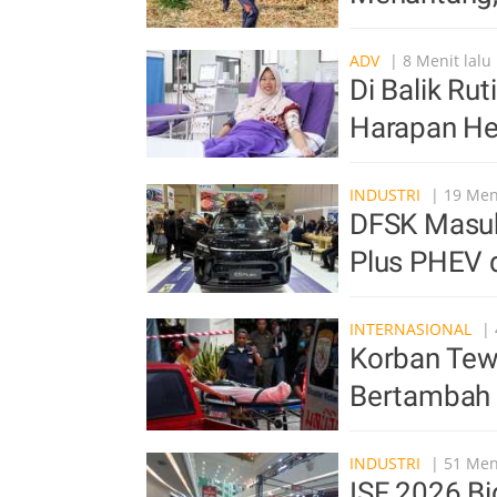
ADV
| 8 Menit lalu
Di Balik Ru
Harapan He
INDUSTRI
| 19 Meni
DFSK Masuk
Plus PHEV 
INTERNASIONAL
| 
Korban Tew
Bertambah 
INDUSTRI
| 51 Meni
ISF 2026 Bi