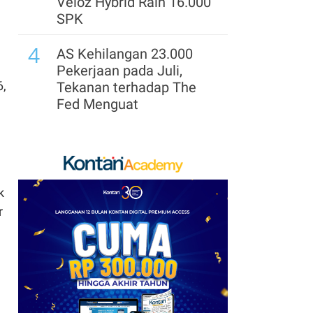
Veloz Hybrid Raih 16.000
SPK
4
AS Kehilangan 23.000
Pekerjaan pada Juli,
6,
Tekanan terhadap The
Fed Menguat
5
Harga Emas Melonjak
2,6%, Tembus Level
Tertinggi dalam 7 Pekan
k
6
Daftar Gaji Pemain
r
Arsenal 2026/2027: Saka
Tertinggi, Guimaraes
Masuk 10 Besar
7
BBCA, BMRI dan ASII di
Urutan Teratas, Cek