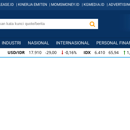
EASE.ID
|
KINERJA EMITEN
|
MOMSMONEY.ID
|
KGMEDIA.ID
|
ADVERTISIN
INDUSTRI
NASIONAL
INTERNASIONAL
PERSONAL FINA
USD/IDR
17.910 -29,00
IDX
6.410 65,94
-0,16%
1
USD/IDR
17.910 -29,00
IDX
6.410 65,94
-0,16%
1,
IDX
6.410 65,94
KOMPAS100
845 12,09
1,04%
1,