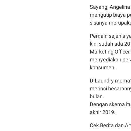
Sayang, Angelina t
mengutip biaya p
sisanya merupakan
Pemain sejenis ya
kini sudah ada 2
Marketing Officer
menyediakan pera
konsumen.
D-Laundry memato
merinci besaranny
bulan.
Dengan skema itu,
akhir 201
Cek Berita dan Art