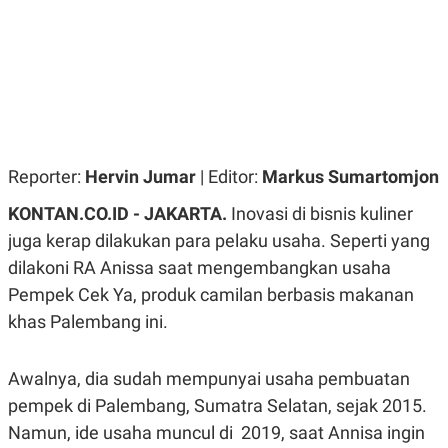
R
G
S
I
O
O
N
N
A
A
L
L
F
I
N
A
N
Reporter:
Hervin Jumar
| Editor:
Markus Sumartomjon
C
E
KONTAN.CO.ID - JAKARTA.
Inovasi di bisnis kuliner
Y
C
juga kerap dilakukan para pelaku usaha. Seperti yang
A
A
N
R
dilakoni RA Anissa saat mengembangkan usaha
G
I
Pempek Cek Ya, produk camilan berbasis makanan
T
T
E
A
khas Palembang ini.
R
H
.
U
.
.
Awalnya, dia sudah mempunyai usaha pembuatan
K
L
pempek di Palembang, Sumatra Selatan, sejak 2015.
E
I
Namun, ide usaha muncul di 2019, saat Annisa ingin
S
F