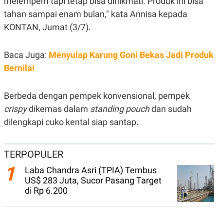
melempem tapi tetap bisa dinikmati. Produk ini bisa
N
S
tahan sampai enam bulan," kata Annisa kepada
E
E
W
R
KONTAN, Jumat (3/7).
S
E
S
M
E
O
Baca Juga:
Menyulap Karung Goni Bekas Jadi Produk
T
N
U
I
Bernilai
P
A
A
K
D
I
Berbeda dengan pempek konvensional, pempek
V
L
A
crispy
dikemas dalam
standing pouch
dan sudah
S
dilengkapi cuko kental siap santap.
K
O
R
P
TERPOPULER
O
R
1
Laba Chandra Asri (TPIA) Tembus
A
S
US$ 283 Juta, Sucor Pasang Target
I
di Rp 6.200
K
N
I
A
L
T