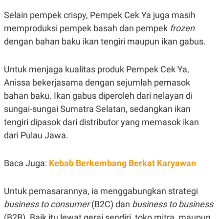
S
A
A
G
Selain pempek crispy, Pempek Cek Ya juga masih
T
E
D
S
memproduksi pempek basah dan pempek
frozen
A
dengan bahan baku ikan tengiri maupun ikan gabus.
T
A
K
L
Untuk menjaga kualitas produk Pempek Cek Ya,
O
I
N
P
Anissa bekerjasama dengan sejumlah pemasok
T
S
A
U
bahan baku. Ikan gabus diperoleh dari nelayan di
N
S
sungai-sungai Sumatra Selatan, sedangkan ikan
T
V
tengiri dipasok dari distributor yang memasok ikan
dari Pulau Jawa.
JARINGAN
Baca Juga:
Kebab Berkembang Berkat Karyawan
K
P
O
R
N
E
Untuk pemasarannya, ia menggabungkan strategi
T
S
A
S
business to consumer
(B2C) dan
business to business
N
R
A
E
(B2B). Baik itu lewat gerai sendiri, toko mitra, maupun