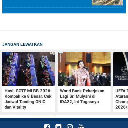
JANGAN LEWATKAN
Hasil GOTF MLBB 2026:
World Bank Pekerjakan
UEFA 
Kompak ke 8 Besar, Cek
Lagi Sri Mulyani di
Aturan
Jadwal Tanding ONIC
IDA22, Ini Tugasnya
Champ
dan Vitality
2026/2