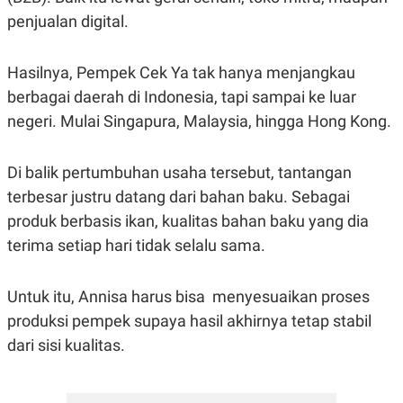
C
L
A
E
penjualan digital.
D
A
E
S
M
E
Hasilnya, Pempek Cek Ya tak hanya menjangkau
Y
.
I
berbagai daerah di Indonesia, tapi sampai ke luar
D
negeri. Mulai Singapura, Malaysia, hingga Hong Kong.
L
K
A
I
N
N
Di balik pertumbuhan usaha tersebut, tantangan
G
E
G
R
terbesar justru datang dari bahan baku. Sebagai
A
J
N
A
produk berbasis ikan, kualitas bahan baku yang dia
A
E
terima setiap hari tidak selalu sama.
N
M
C
I
E
T
T
E
Untuk itu, Annisa harus bisa menyesuaikan proses
A
N
K
produksi pempek supaya hasil akhirnya tetap stabil
E
A
dari sisi kualitas.
P
D
A
V
P
E
E
R