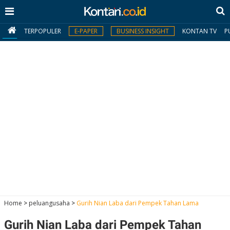
TERPOPULER
E-PAPER
BUSINESS INSIGHT
KONTAN TV
P
MY
KONTAN
Daftar
Masuk
BERITA
I
N
N
A
Home
>
peluangusaha
>
Gurih Nian Laba dari Pempek Tahan Lama
V
S
E
I
S
O
Gurih Nian Laba dari Pempek Tahan
T
N