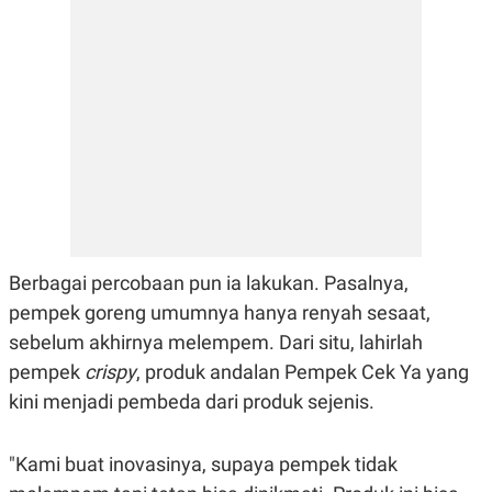
E
R
F
B
O
U
K
S
U
I
S
N
E
S
S
I
N
S
I
G
H
Berbagai percobaan pun ia lakukan. Pasalnya,
T
pempek goreng umumnya hanya renyah sesaat,
S
B
sebelum akhirnya melempem. Dari situ, lahirlah
T
E
O
L
pempek
crispy
, produk andalan Pempek Cek Ya yang
C
A
K
N
kini menjadi pembeda dari produk sejenis.
S
J
E
A
T
O
"Kami buat inovasinya, supaya pempek tidak
U
N
P