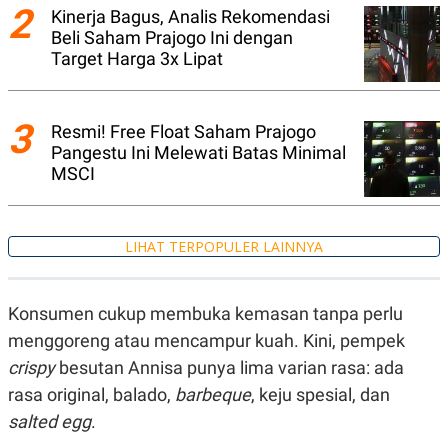
A
I
2
Kinerja Bagus, Analis Rekomendasi
S
V
Beli Saham Prajogo Ini dengan
K
E
E
Target Harga 3x Lipat
M
E
N
T
3
Resmi! Free Float Saham Prajogo
E
Pangestu Ini Melewati Batas Minimal
R
I
MSCI
A
N
L
E
LIHAT TERPOPULER LAINNYA
S
T
A
R
Konsumen cukup membuka kemasan tanpa perlu
I
menggoreng atau mencampur kuah. Kini, pempek
crispy
besutan Annisa punya lima varian rasa: ada
KANAL
rasa original, balado,
barbeque
, keju spesial, dan
salted egg
.
P
I
U
M