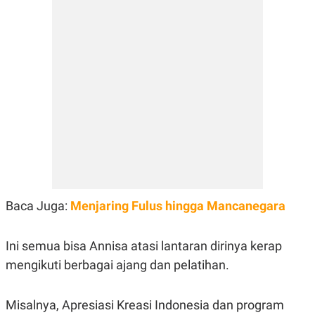
R
T
I
S
I
N
G
K
G
M
E
D
I
A
.
I
D
Baca Juga:
Menjaring Fulus hingga Mancanegara
SITEMAP
PROFILE
TERM
Ini semua bisa Annisa atasi lantaran dirinya kerap
OF
USE
mengikuti berbagai ajang dan pelatihan.
PEDOMAN
PEMBERITAAN
SIBER
Misalnya, Apresiasi Kreasi Indonesia dan program
PRIVACY