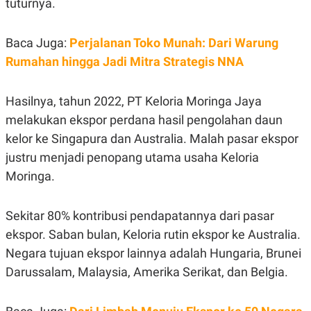
tuturnya.
C
L
A
E
D
A
E
S
Baca Juga:
Perjalanan Toko Munah: Dari Warung
M
E
Y
.
Rumahan hingga Jadi Mitra Strategis NNA
I
D
L
K
Hasilnya, tahun 2022, PT Keloria Moringa Jaya
A
I
melakukan ekspor perdana hasil pengolahan daun
N
N
G
E
kelor ke Singapura dan Australia. Malah pasar ekspor
G
R
A
J
justru menjadi penopang utama usaha Keloria
N
A
Moringa.
A
E
N
M
C
I
E
T
Sekitar 80% kontribusi pendapatannya dari pasar
T
E
A
N
ekspor. Saban bulan, Keloria rutin ekspor ke Australia.
K
Negara tujuan ekspor lainnya adalah Hungaria, Brunei
E
A
Darussalam, Malaysia, Amerika Serikat, dan Belgia.
P
D
A
V
P
E
E
R