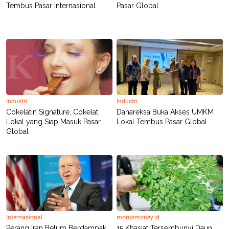
Tembus Pasar Internasional
Pasar Global
Industri
Industri
Cokelatin Signature, Cokelat
Danareksa Buka Akses UMKM
Lokal yang Siap Masuk Pasar
Lokal Tembus Pasar Global
Global
Internasional
momsmoney.id
Perang Iran Belum Berdampak
15 Khasiat Tersembunyi Daun