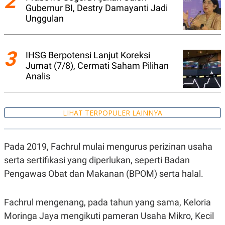
2
A
I
Gubernur BI, Destry Damayanti Jadi
S
V
Unggulan
K
E
E
M
E
3
N
IHSG Berpotensi Lanjut Koreksi
T
Jumat (7/8), Cermati Saham Pilihan
E
Analis
R
I
A
N
LIHAT TERPOPULER LAINNYA
L
E
S
T
A
Pada 2019, Fachrul mulai mengurus perizinan usaha
R
serta sertifikasi yang diperlukan, seperti Badan
I
Pengawas Obat dan Makanan (BPOM) serta halal.
KANAL
Fachrul mengenang, pada tahun yang sama, Keloria
P
I
Moringa Jaya mengikuti pameran Usaha Mikro, Kecil
U
M