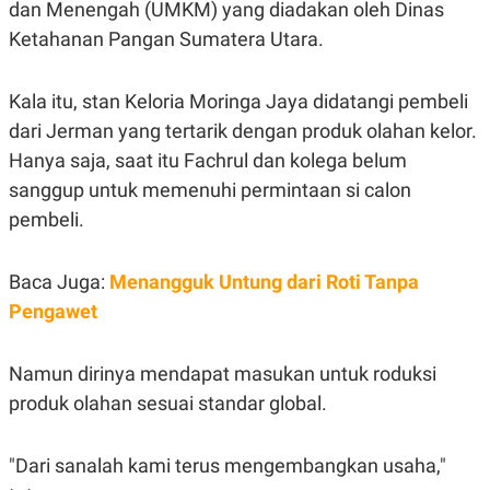
S
A
dan Menengah (UMKM) yang diadakan oleh Dinas
A
G
Ketahanan Pangan Sumatera Utara.
T
E
D
S
A
T
Kala itu, stan Keloria Moringa Jaya didatangi pembeli
A
dari Jerman yang tertarik dengan produk olahan kelor.
K
L
O
I
Hanya saja, saat itu Fachrul dan kolega belum
N
P
sanggup untuk memenuhi permintaan si calon
T
S
A
U
pembeli.
N
S
T
V
Baca Juga:
Menangguk Untung dari Roti Tanpa
Pengawet
JARINGAN
Namun dirinya mendapat masukan untuk roduksi
K
P
O
R
produk olahan sesuai standar global.
N
E
T
S
A
S
N
R
"Dari sanalah kami terus mengembangkan usaha,"
A
E