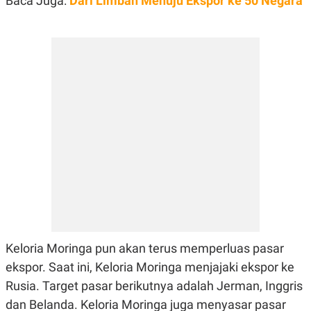
Baca Juga:
Dari Limbah Menuju Ekspor ke 50 Negara
R
T
I
S
I
N
G
K
G
M
E
D
I
A
.
I
D
SITEMAP
PROFILE
TERM
OF
Keloria Moringa pun akan terus memperluas pasar
USE
ekspor. Saat ini, Keloria Moringa menjajaki ekspor ke
PEDOMAN
PEMBERITAAN
Rusia. Target pasar berikutnya adalah Jerman, Inggris
SIBER
dan Belanda. Keloria Moringa juga menyasar pasar
PRIVACY