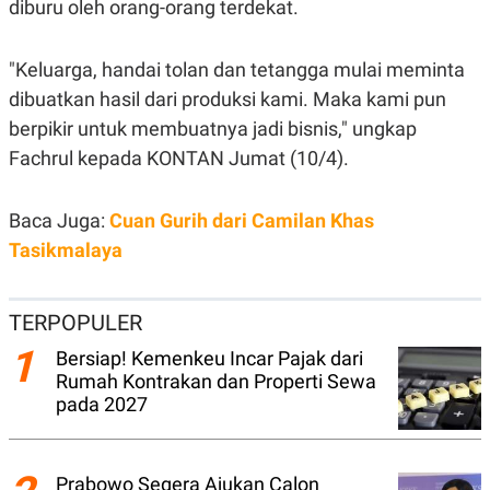
diburu oleh orang-orang terdekat.
N
S
E
E
W
R
"Keluarga, handai tolan dan tetangga mulai meminta
S
E
S
M
dibuatkan hasil dari produksi kami. Maka kami pun
E
O
T
N
berpikir untuk membuatnya jadi bisnis," ungkap
U
I
Fachrul kepada KONTAN Jumat (10/4).
P
A
A
K
D
I
Baca Juga:
Cuan Gurih dari Camilan Khas
V
L
A
Tasikmalaya
S
K
O
R
TERPOPULER
P
O
1
Bersiap! Kemenkeu Incar Pajak dari
R
Rumah Kontrakan dan Properti Sewa
A
S
pada 2027
I
K
N
I
A
L
T
Prabowo Segera Ajukan Calon