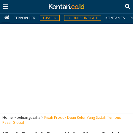
TERPOPULER
E-PAPER
BUSINESS INSIGHT
KONTAN TV
P
MY
KONTAN
Daftar
Masuk
BERITA
I
N
N
A
Home
>
peluangusaha
>
Kisah Produk Daun Kelor Yang Sudah Tembus
V
S
Pasar Global
E
I
S
O
T
N