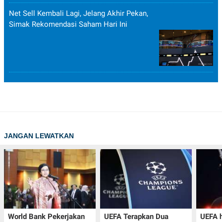
Net Sell Kembali Lagi, Jelang Akhir Pekan,
Simak Rekomendasi Saham Hari Ini
JANGAN LEWATKAN
World Bank Pekerjakan
UEFA Terapkan Dua
UEFA h