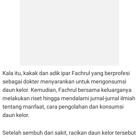
E
R
F
B
O
U
K
S
U
I
S
N
E
S
S
I
N
S
I
Kala itu, kakak dan adik ipar Fachrul yang berprofesi
G
H
sebagai dokter menyarankan untuk mengonsumsi
T
daun kelor. Kemudian, Fachrul bersama keluarganya
S
B
T
E
melakukan riset hingga mendalami jurnal-jurnal ilmiah
O
L
tentang manfaat, cara pengolahan dan konsumsi
C
A
K
N
daun kelor.
S
J
E
A
T
O
U
N
Setelah sembuh dari sakit, racikan daun kelor tersebut
P