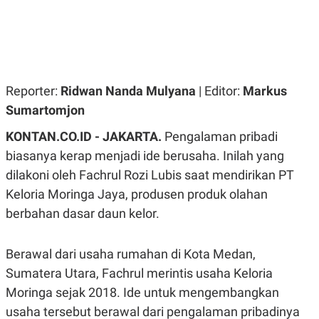
R
G
S
I
O
O
N
N
A
A
L
L
F
I
Reporter:
Ridwan Nanda Mulyana
| Editor:
Markus
N
Sumartomjon
A
N
C
KONTAN.CO.ID - JAKARTA.
Pengalaman pribadi
E
biasanya kerap menjadi ide berusaha. Inilah yang
Y
C
dilakoni oleh Fachrul Rozi Lubis saat mendirikan PT
A
A
N
R
Keloria Moringa Jaya, produsen produk olahan
G
I
T
T
berbahan dasar daun kelor.
E
A
R
H
.
U
Berawal dari usaha rumahan di Kota Medan,
.
.
Sumatera Utara, Fachrul merintis usaha Keloria
K
L
Moringa sejak 2018. Ide untuk mengembangkan
E
I
S
F
usaha tersebut berawal dari pengalaman pribadinya