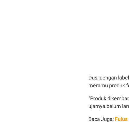
Dus, dengan labe
meramu produk f
"Produk dikemba
ujarnya belum lam
Baca Juga:
Fulus