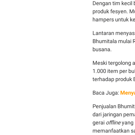
Dengan tim kecil
produk fesyen. Mu
hampers untuk k
Lantaran menyas
Bhumitala mulai R
busana.
Meski tergolong 
1.000 item per bu
terhadap produk 
Baca Juga:
Menya
Penjualan Bhumit
dari jaringan pem
gerai
offline
yang 
memanfaatkan sar