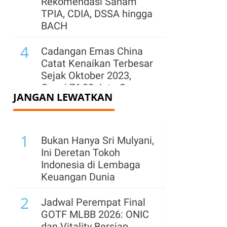
Rekomendasi Saham
TPIA, CDIA, DSSA hingga
BACH
4
Cadangan Emas China
Catat Kenaikan Terbesar
Sejak Oktober 2023,
Capai 76,08 Juta Ons
JANGAN LEWATKAN
5
Hendak Akuisisi
Tambang hingga
1
Hilirisasi, Simak Prospek
Bukan Hanya Sri Mulyani,
Saham Bumi Resources
Ini Deretan Tokoh
(BUMI)
Indonesia di Lembaga
Keuangan Dunia
6
Arab Saudi, Turki, dan
2
Pakistan Bentuk Pakta
Jadwal Perempat Final
Pertahanan di Tengah
GOTF MLBB 2026: ONIC
Krisis Timur Tengah
dan Vitality Bersiap