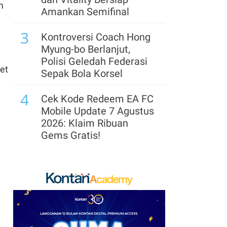
m
Amankan Semifinal
7
Siap-Siap! Rumah
3
Kontrakan & Sewa
Kontroversi Coach Hong
Properti Akan Kena
Myung-bo Berlanjut,
Pajak Mulai Tahun 2027
Polisi Geledah Federasi
et
Sepak Bola Korsel
8
Defisit APBN 2027
4
Diproyeksi Melebar,
Cek Kode Redeem EA FC
Target Anggaran Netral
Mobile Update 7 Agustus
Makin Berat
2026: Klaim Ribuan
Gems Gratis!
9
Astrindo Nusantara
5
(BIPI) Memacu Bisnis di
Segera Lepas Saham
Paruh Kedua
Treasuri 9,63 Miliar, Cek
Profil Emiten DSSA
10
Suku Bunga The Fed
hingga Kinerjanya
Seharusnya Sudah Naik,
6
Pejabat Bank Sentral AS
Arsenal Perpanjang