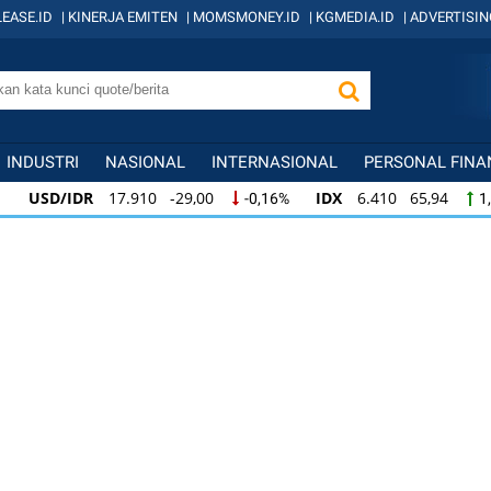
EASE.ID
|
KINERJA EMITEN
|
MOMSMONEY.ID
|
KGMEDIA.ID
|
ADVERTISIN
INDUSTRI
NASIONAL
INTERNASIONAL
PERSONAL FINA
USD/IDR
17.910 -29,00
IDX
6.410 65,94
-0,16%
1
USD/IDR
17.910 -29,00
IDX
6.410 65,94
-0,16%
1,
IDX
6.410 65,94
KOMPAS100
845 12,09
1,04%
1,