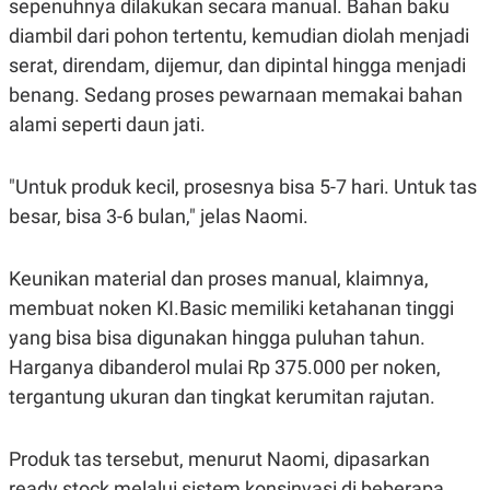
sepenuhnya dilakukan secara manual. Bahan baku
S
A
A
G
diambil dari pohon tertentu, kemudian diolah menjadi
T
E
D
S
serat, direndam, dijemur, dan dipintal hingga menjadi
A
benang. Sedang proses pewarnaan memakai bahan
T
A
alami seperti daun jati.
K
L
O
I
N
P
"Untuk produk kecil, prosesnya bisa 5-7 hari. Untuk tas
T
S
A
U
besar, bisa 3-6 bulan," jelas Naomi.
N
S
T
V
Keunikan material dan proses manual, klaimnya,
membuat noken KI.Basic memiliki ketahanan tinggi
JARINGAN
yang bisa bisa digunakan hingga puluhan tahun.
Harganya dibanderol mulai Rp 375.000 per noken,
K
P
O
R
tergantung ukuran dan tingkat kerumitan rajutan.
N
E
T
S
A
S
Produk tas tersebut, menurut Naomi, dipasarkan
N
R
A
E
ready stock melalui sistem konsinyasi di beberapa