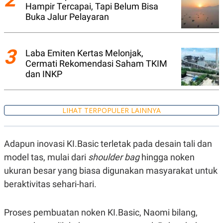
A
I
Hampir Tercapai, Tapi Belum Bisa
S
V
Buka Jalur Pelayaran
K
E
E
M
E
3
N
Laba Emiten Kertas Melonjak,
T
Cermati Rekomendasi Saham TKIM
E
dan INKP
R
I
A
N
LIHAT TERPOPULER LAINNYA
L
E
S
T
Adapun inovasi KI.Basic terletak pada desain tali dan
A
R
model tas, mulai dari
shoulder bag
hingga noken
I
ukuran besar yang biasa digunakan masyarakat untuk
beraktivitas sehari-hari.
KANAL
P
I
Proses pembuatan noken KI.Basic, Naomi bilang,
U
M