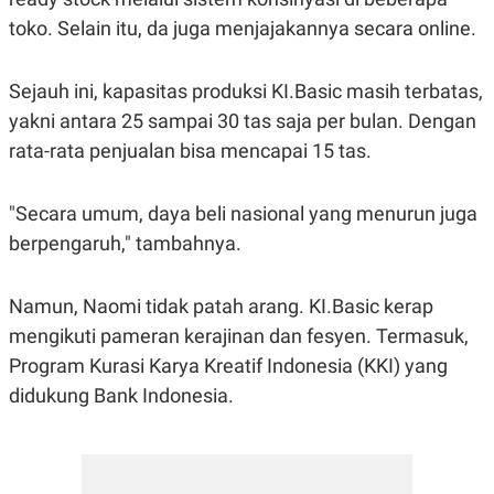
C
L
A
E
toko. Selain itu, da juga menjajakannya secara online.
D
A
E
S
M
E
Sejauh ini, kapasitas produksi KI.Basic masih terbatas,
Y
.
I
yakni antara 25 sampai 30 tas saja per bulan. Dengan
D
rata-rata penjualan bisa mencapai 15 tas.
L
K
A
I
N
N
G
E
"Secara umum, daya beli nasional yang menurun juga
G
R
berpengaruh," tambahnya.
A
J
N
A
A
E
N
M
Namun, Naomi tidak patah arang. KI.Basic kerap
C
I
mengikuti pameran kerajinan dan fesyen. Termasuk,
E
T
T
E
Program Kurasi Karya Kreatif Indonesia (KKI) yang
A
N
K
didukung Bank Indonesia.
E
A
P
D
A
V
P
E
E
R