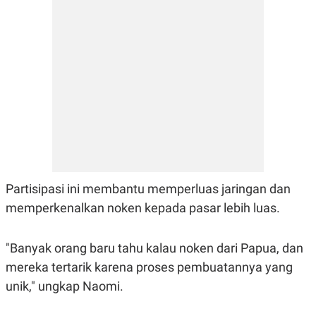
R
T
I
S
I
N
G
K
G
M
E
D
I
A
.
I
D
Partisipasi ini membantu memperluas jaringan dan
memperkenalkan noken kepada pasar lebih luas.
SITEMAP
PROFILE
TERM
"Banyak orang baru tahu kalau noken dari Papua, dan
OF
USE
mereka tertarik karena proses pembuatannya yang
PEDOMAN
unik," ungkap Naomi.
PEMBERITAAN
SIBER
PRIVACY