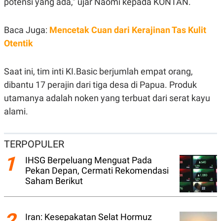
potensi yang ada," ujar Naomi kepada KONTAN.
N
S
E
E
W
R
Baca Juga:
Mencetak Cuan dari Kerajinan Tas Kulit
S
E
S
M
Otentik
E
O
T
N
U
I
Saat ini, tim inti KI.Basic berjumlah empat orang,
P
A
dibantu 17 perajin dari tiga desa di Papua. Produk
A
K
D
I
utamanya adalah noken yang terbuat dari serat kayu
V
L
A
alami.
S
K
O
R
TERPOPULER
P
O
1
IHSG Berpeluang Menguat Pada
R
Pekan Depan, Cermati Rekomendasi
A
Saham Berikut
S
I
K
N
I
A
2
Iran: Kesepakatan Selat Hormuz
L
T