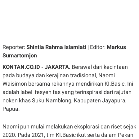
R
G
S
I
O
O
N
N
A
A
L
L
F
I
N
Reporter:
Shintia Rahma Islamiati
| Editor:
Markus
A
N
Sumartomjon
C
E
KONTAN.CO.ID - JAKARTA.
Berawal dari kecintaan
Y
C
pada budaya dan kerajinan tradisional, Naomi
A
A
N
R
Waisimon bersama rekannya mendirikan KI.Basic. Ini
G
I
adalah label fesyen tas yang terinspirasi dari rajutan
T
T
E
A
noken khas Suku Namblong, Kabupaten Jayapura,
R
H
.
U
Papua.
.
.
K
L
Naomi pun mulai melakukan eksplorasi dan riset sejak
E
I
2020. Pada 2021, tim KI.Basic ikut serta dalam Pekan
S
F