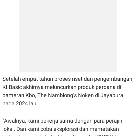
E
R
F
B
O
U
K
S
U
I
S
N
E
S
S
I
N
S
I
G
H
Setelah empat tahun proses riset dan pengembangan,
T
KI.Basic akhirnya meluncurkan produk perdana di
S
B
pameran Kbo, The Namblong’s Noken di Jayapura
T
E
O
L
pada 2024 lalu.
C
A
K
N
S
J
E
A
"Awalnya, kami bekerja sama dengan para perajin
T
O
lokal. Dan kami coba eksplorasi dan memetakan
U
N
P