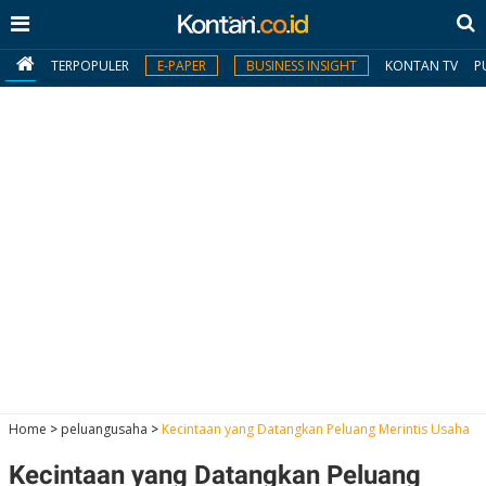
TERPOPULER
E-PAPER
BUSINESS INSIGHT
KONTAN TV
P
MY
KONTAN
Daftar
Masuk
BERITA
I
N
N
A
Home
>
peluangusaha
>
Kecintaan yang Datangkan Peluang Merintis Usaha
V
S
E
I
S
O
Kecintaan yang Datangkan Peluang
T
N